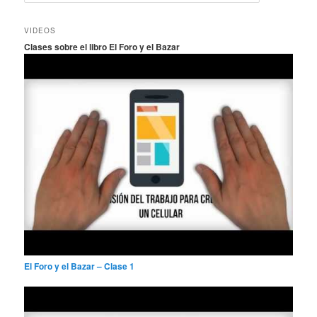
u
s
c
VIDEOS
a
Clases sobre el libro El Foro y el Bazar
r
El Foro y el Bazar – Clase 1