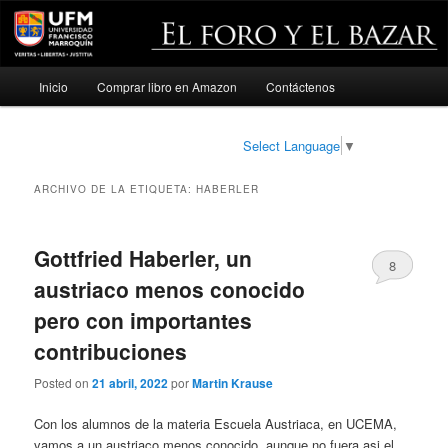
Menú
Inicio
Comprar libro en Amazon
Contáctenos
Ir
Ir
principal
al
al
Select Language
▼
contenido
contenido
ARCHIVO DE LA ETIQUETA:
HABERLER
principal
secundario
Gottfried Haberler, un
8
austriaco menos conocido
pero con importantes
contribuciones
Posted on
21 abril, 2022
por
Martin Krause
Con los alumnos de la materia Escuela Austriaca, en UCEMA,
vamos a un austriaco menos conocido, aunque no fuera asi el