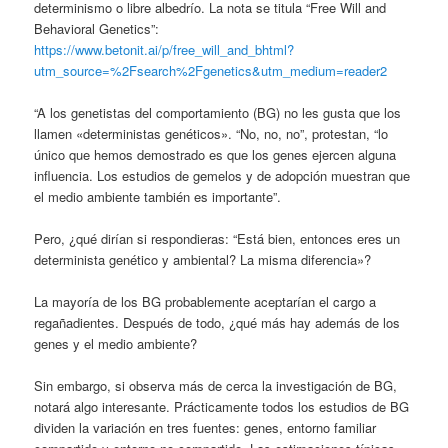
determinismo o libre albedrío. La nota se titula “Free Will and
Behavioral Genetics”:
https://www.betonit.ai/p/free_will_and_bhtml?
utm_source=%2Fsearch%2Fgenetics&utm_medium=reader2
“A los genetistas del comportamiento (BG) no les gusta que los
llamen «deterministas genéticos». “No, no, no”, protestan, “lo
único que hemos demostrado es que los genes ejercen alguna
influencia. Los estudios de gemelos y de adopción muestran que
el medio ambiente también es importante”.
Pero, ¿qué dirían si respondieras: “Está bien, entonces eres un
determinista genético y ambiental? La misma diferencia»?
La mayoría de los BG probablemente aceptarían el cargo a
regañadientes. Después de todo, ¿qué más hay además de los
genes y el medio ambiente?
Sin embargo, si observa más de cerca la investigación de BG,
notará algo interesante. Prácticamente todos los estudios de BG
dividen la variación en tres fuentes: genes, entorno familiar