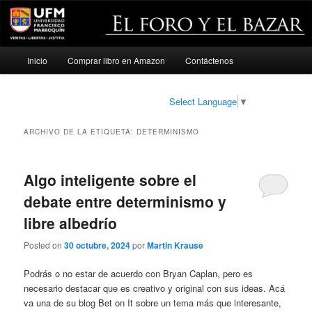
Menú
Inicio
Comprar libro en Amazon
Contáctenos
Ir
Ir
principal
al
al
Select Language
▼
contenido
contenido
ARCHIVO DE LA ETIQUETA:
DETERMINISMO
principal
secundario
Algo inteligente sobre el
debate entre determinismo y
libre albedrío
Posted on
30 octubre, 2024
por
Martin Krause
Podrás o no estar de acuerdo con Bryan Caplan, pero es
necesario destacar que es creativo y original con sus ideas. Acá
va una de su blog Bet on It sobre un tema más que interesante,