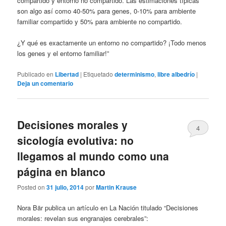
compartido y entorno no compartido. Las estimaciones típicas
son algo así como 40-50% para genes, 0-10% para ambiente
familiar compartido y 50% para ambiente no compartido.
¿Y qué es exactamente un entorno no compartido? ¡Todo menos
los genes y el entorno familiar!”
Publicado en
Libertad
|
Etiquetado
determinismo
,
libre albedrío
|
Deja un comentario
Decisiones morales y
4
sicología evolutiva: no
llegamos al mundo como una
página en blanco
Posted on
31 julio, 2014
por
Martin Krause
Nora Bär publica un artículo en La Nación titulado “Decisiones
morales: revelan sus engranajes cerebrales”: