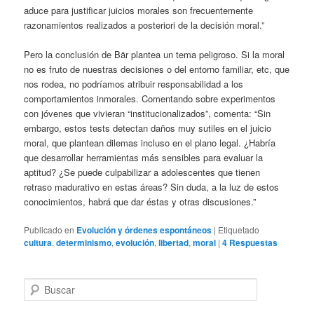
aduce para justificar juicios morales son frecuentemente
razonamientos realizados a posteriori de la decisión moral.”
Pero la conclusión de Bär plantea un tema peligroso. Si la moral
no es fruto de nuestras decisiones o del entorno familiar, etc, que
nos rodea, no podríamos atribuir responsabilidad a los
comportamientos inmorales. Comentando sobre experimentos
con jóvenes que vivieran “institucionalizados”, comenta: “Sin
embargo, estos tests detectan daños muy sutiles en el juicio
moral, que plantean dilemas incluso en el plano legal. ¿Habría
que desarrollar herramientas más sensibles para evaluar la
aptitud? ¿Se puede culpabilizar a adolescentes que tienen
retraso madurativo en estas áreas? Sin duda, a la luz de estos
conocimientos, habrá que dar éstas y otras discusiones.”
Publicado en
Evolución y órdenes espontáneos
|
Etiquetado
cultura
,
determinismo
,
evolución
,
libertad
,
moral
|
4
Respuestas
B
u
s