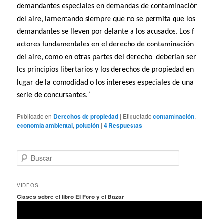
demandantes especiales en demandas de contaminación
del aire, lamentando siempre que no se permita que los
demandantes se lleven por delante a los acusados. Los f
actores fundamentales en el derecho de contaminación
del aire, como en otras partes del derecho, deberían ser
los principios libertarios y los derechos de propiedad en
lugar de la comodidad o los intereses especiales de una
serie de concursantes.”
Publicado en
Derechos de propiedad
|
Etiquetado
contaminación
,
economía ambiental
,
polución
|
4
Respuestas
B
u
s
c
VIDEOS
a
Clases sobre el libro El Foro y el Bazar
r