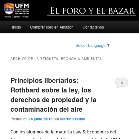
Menú
Inicio
Comprar libro en Amazon
Contáctenos
Ir
Ir
principal
al
al
Select Language
▼
contenido
contenido
ARCHIVO DE LA ETIQUETA:
ECONOMÍA AMBIENTAL
principal
secundario
Principios libertarios:
4
Rothbard sobre la ley, los
derechos de propiedad y la
contaminación del aire
Posted on
24 junio, 2016
por
Martin Krause
Con los alumnos de la materia Law & Economics del