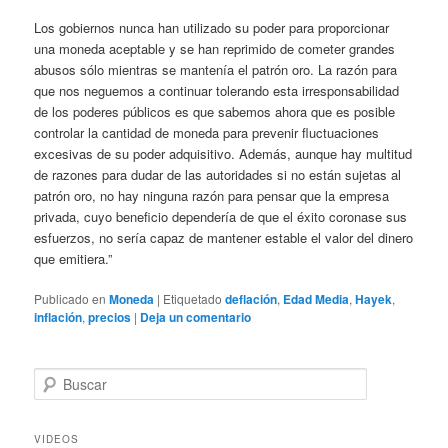
Los gobiernos nunca han utilizado su poder para proporcionar
una moneda aceptable y se han reprimido de cometer grandes
abusos sólo mientras se mantenía el patrón oro. La razón para
que nos neguemos a continuar tolerando esta irresponsabilidad
de los poderes públicos es que sabemos ahora que es posible
controlar la cantidad de moneda para prevenir fluctuaciones
excesivas de su poder adquisitivo. Además, aunque hay multitud
de razones para dudar de las autoridades si no están sujetas al
patrón oro, no hay ninguna razón para pensar que la empresa
privada, cuyo beneficio dependería de que el éxito coronase sus
esfuerzos, no sería capaz de mantener estable el valor del dinero
que emitiera.”
Publicado en
Moneda
|
Etiquetado
deflación
,
Edad Media
,
Hayek
,
inflación
,
precios
|
Deja un comentario
B
u
s
c
VIDEOS