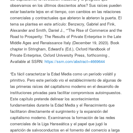
observamos en los últimos doscientos años? Sus raíces pueden
estar bastante lejos en el tiempo, con cambios en las relaciones
comerciales y contractuales que abrieron le abrieron la puerta. El
tema se plantea en este artículo: Benzecry, Gabriel and Fink,
Alexander and Smith, Daniel J., “”The Rise of Commerce and the
Road to Prosperity: The Results of Private Enterprise in the Late
Middle Ages and Renaissance Italy (December 19, 2023). Book
chapter in Stringham, Edward’s (Ed.), Oxford Handbook of
Private Enterprise, Oxford University Press, forthcoming ,
Available at SSRN:
https://ssrn.com/abstract=4669644
“Es fácil caracterizar la Edad Media como un período volátil y
primitivo. Pero este período vio el establecimiento de algunas de
las primeras raíces del capitalismo moderno en el desarrollo de
instituciones privadas para facilitar compromisos autoimpuestos.
Este capítulo pretende delinear los acontecimientos
fundamentales durante la Edad Media y el Renacimiento que
facilitaron directamente el surgimiento y la expansión del
capitalismo moderno. Examinamos la formación de las redes
comerciales de la Liga Hanseática y el papel que jugó la
aparición de salvoconductos en el fomento del comercio a larga