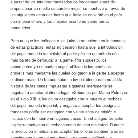
a pesar de los intentos fracasados de los comerciantes de
proporcionar un medio de cambio mejor, se mantuvo a través de
las siguientes centurias hasta que Italia se convirtió en el país
con el peor dinero y los mejores escritores sobre temas
monetarios.
Pero aunque los teólogos y los juristas se unieron en la condena
de estas prácticas, éstas no cesaron hasta que la introducción
del papel moneda suministró al poder público un método aún
más barato de defraudar a la gente. Por supuesto, los
gobernantes ya no podían seguir utilizando las prácticas
crudelísimas mediante las cuales obligaron a la gente a aceptar
el dinero malo. Un tratado sobre la ley del dinero resume así la
historia de las penas impuestas a quienes meramente se
negaban a aceptar el dinero legal: «Sabemos por Marco Polo que
en el siglo XIII la ley china castigaba con la muerte el rechazo
del papel moneda imperial, y negarse a aceptar los assignats
franceses podía ser castigado con veinte años de prisión e
incluso con la muerte en algunos casos. En el antiguo Derecho
inglés se castigaba el rechazo como de lesa majestad. Durante
la revolución americana no aceptar los billetes continentales se
consideraba como un acto hostil y a veces significaba la