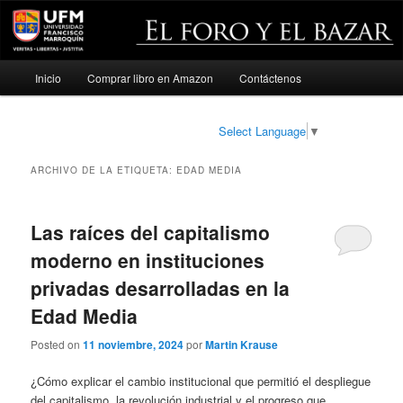
Menú
Inicio
Comprar libro en Amazon
Contáctenos
Ir
Ir
principal
al
al
Select Language
▼
contenido
contenido
ARCHIVO DE LA ETIQUETA:
EDAD MEDIA
principal
secundario
Las raíces del capitalismo
moderno en instituciones
privadas desarrolladas en la
Edad Media
Posted on
11 noviembre, 2024
por
Martin Krause
¿Cómo explicar el cambio institucional que permitió el despliegue
del capitalismo, la revolución industrial y el progreso que