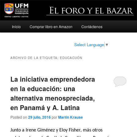
Menú
Inicio
Comprar libro en Amazon
Contáctenos
Ir
Ir
principal
al
al
Select Language
▼
contenido
contenido
ARCHIVO DE LA ETIQUETA:
EDUCACUÓN
principal
secundario
La iniciativa emprendedora
en la educación: una
alternativa menospreciada,
en Panamá y A. Latina
Posted on
29 julio, 2016
por
Martin Krause
Junto a Irene Giménez y Eloy Fisher, más otros