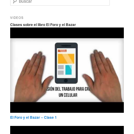
u
s
c
VIDEOS
a
Clases sobre el libro El Foro y el Bazar
r
El Foro y el Bazar – Clase 1