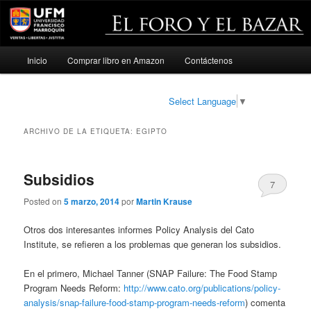
Menú
Inicio
Comprar libro en Amazon
Contáctenos
Ir
Ir
principal
al
al
Select Language
▼
contenido
contenido
ARCHIVO DE LA ETIQUETA:
EGIPTO
principal
secundario
Subsidios
7
Posted on
5 marzo, 2014
por
Martin Krause
Otros dos interesantes informes Policy Analysis del Cato
Institute, se refieren a los problemas que generan los subsidios.
En el primero, Michael Tanner (SNAP Failure: The Food Stamp
Program Needs Reform:
http://www.cato.org/publications/policy-
analysis/snap-failure-food-stamp-program-needs-reform
) comenta