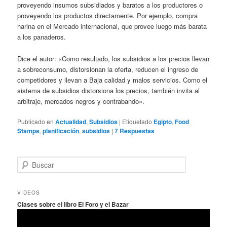
proveyendo insumos subsidiados y baratos a los productores o
proveyendo los productos directamente. Por ejemplo, compra
harina en el Mercado internacional, que provee luego más barata
a los panaderos.
Dice el autor: «Como resultado, los subsidios a los precios llevan
a sobreconsumo, distorsionan la oferta, reducen el ingreso de
competidores y llevan a Baja calidad y malos servicios. Como el
sistema de subsidios distorsiona los precios, también invita al
arbitraje, mercados negros y contrabando».
Publicado en
Actualidad
,
Subsidios
|
Etiquetado
Egipto
,
Food
Stamps
,
planificación
,
subsidios
|
7
Respuestas
B
u
s
c
VIDEOS
a
Clases sobre el libro El Foro y el Bazar
r