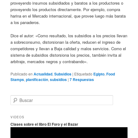
proveyendo insumos subsidiados y baratos a los productores o
proveyendo los productos directamente. Por ejemplo, compra
harina en el Mercado internacional, que provee luego más barata
a los panaderos.
Dice el autor: «Como resultado, los subsidios a los precios llevan
a sobreconsumo, distorsionan la oferta, reducen el ingreso de
competidores y llevan a Baja calidad y malos servicios. Como el
sistema de subsidios distorsiona los precios, también invita al
arbitraje, mercados negros y contrabando».
Publicado en
Actualidad
,
Subsidios
|
Etiquetado
Egipto
,
Food
Stamps
,
planificación
,
subsidios
|
7
Respuestas
B
u
s
c
VIDEOS
a
Clases sobre el libro El Foro y el Bazar
r