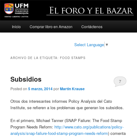
Menú
Inicio
Comprar libro en Amazon
Contáctenos
Ir
Ir
principal
al
al
Select Language
▼
contenido
contenido
ARCHIVO DE LA ETIQUETA:
FOOD STAMPS
principal
secundario
Subsidios
7
Posted on
5 marzo, 2014
por
Martin Krause
Otros dos interesantes informes Policy Analysis del Cato
Institute, se refieren a los problemas que generan los subsidios.
En el primero, Michael Tanner (SNAP Failure: The Food Stamp
Program Needs Reform:
http://www.cato.org/publications/policy-
analysis/snap-failure-food-stamp-program-needs-reform
) comenta