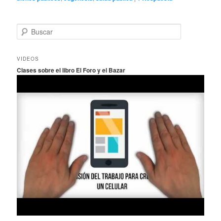
B
u
s
c
VIDEOS
a
Clases sobre el libro El Foro y el Bazar
r