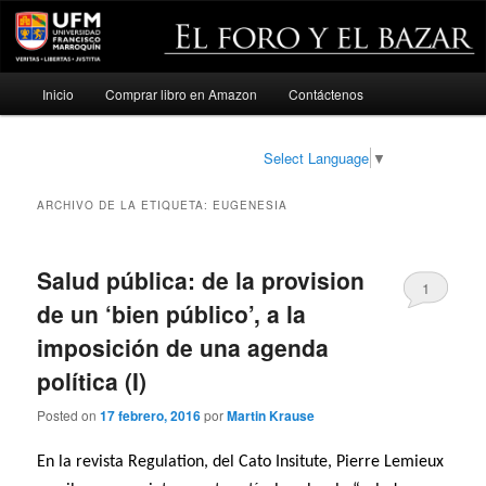
Menú
Inicio
Comprar libro en Amazon
Contáctenos
Ir
Ir
principal
al
al
Select Language
▼
contenido
contenido
ARCHIVO DE LA ETIQUETA:
EUGENESIA
principal
secundario
Salud pública: de la provision
1
de un ‘bien público’, a la
imposición de una agenda
política (I)
Posted on
17 febrero, 2016
por
Martin Krause
En la revista Regulation, del Cato Insitute, Pierre Lemieux