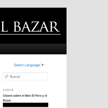
Select Language
▼
B
u
s
c
VIDEOS
a
Clases sobre el libro El Foro y el
r
Bazar