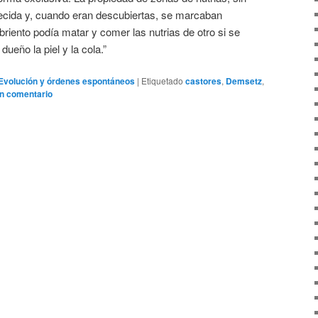
ecida y, cuando eran descubiertas, se marcaban
iento podía matar y comer las nutrias de otro si se
ueño la piel y la cola.”
Evolución y órdenes espontáneos
|
Etiquetado
castores
,
Demsetz
,
n comentario