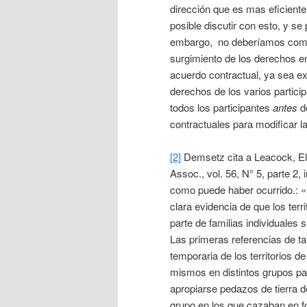
dirección que es mas eficiente
posible discutir con esto, y s
embargo, no deberíamos cometer
surgimiento de los derechos en
acuerdo contractual, ya sea ex
derechos de los varios partic
todos los participantes
antes
d
contractuales para modificar l
[2]
Demsetz cita a Leacock, El
Assoc., vol. 56, N° 5, parte 2,
como puede haber ocurrido.: 
clara evidencia de que los terr
parte de familias individuales
Las primeras referencias de ta
temporaria de los territorios d
mismos en distintos grupos pa
apropiarse pedazos de tierra
grupo en los que cazaban en f