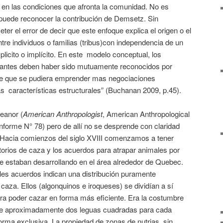
 en las condiciones que afronta la comunidad. No es
e puede reconocer la contribución de Demsetz. Sin
 el error de decir que este enfoque explica el origen o el
tre individuos o familias (tribus)con independencia de un
plicito o implícito. En este modelo conceptual, los
ipantes deben haber sido mutuamente reconocidos por
e que se pudiera emprender mas negociaciones
as características estructurales” (Buchanan 2009, p.45).
eanor (
American Anthropologist
, American Anthropological
 informe N° 78) pero de allí no se desprende con claridad
«Hacia comienzos del siglo XVIII comenzamos a tener
itorios de caza y los acuerdos para atrapar animales por
 se estaban desarrollando en el área alrededor de Quebec.
les acuerdos indican una distribución puramente
e caza. Ellos (algonquinos e iroqueses) se dividían a sí
ra poder cazar en forma más eficiente. Era la costumbre
 de aproximadamente dos leguas cuadradas para cada
orma exclusiva. La propiedad de zonas de nutrias, sin