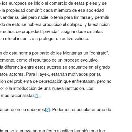
e los europeos se inicio el comercio de estas pieles y se
 de la propiedad común”: cada miembro de esa sociedad
vender su piel pero nadie lo tenia para limitarse y permitir
o de esto se hubiera producido el colapso y la extinción
derechos de propiedad “privada” asignándose distintas
n ello el incentivo a proteger un activo valioso.
n de esta norma por parte de los Montanas un “contrato”.
lemente, como el resultado de un proceso evolutivo,
la diferencia entre estos autores se encuentre en el grado
estos actores. Para Hayek, estarían motivados por su
sión del problema de depredación que enfrentaban, pero no
o” o la introducción de una nueva institución. Los
 más racionalistas
[1]
.
 acuerdo no lo sabemos
[2]
. Podemos especular acerca de
u impuso la nueva norma (esto significa también que fue