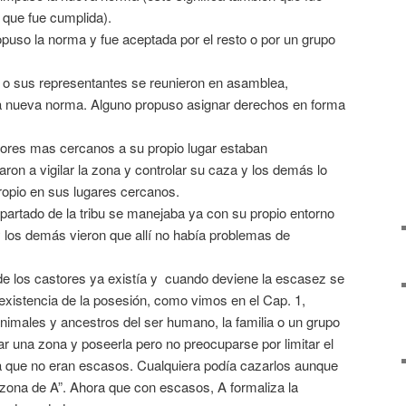
 que fue cumplida).
uso la norma y fue aceptada por el resto o por un grupo
 o sus representantes se reunieron en asamblea,
la nueva norma. Alguno propuso asignar derechos en forma
tores mas cercanos a su propio lugar estaban
n a vigilar la zona y controlar su caza y los demás lo
ropio en sus lugares cercanos.
artado de la tribu se manejaba ya con su propio entorno
y los demás vieron que allí no había problemas de
de los castores ya existía y cuando deviene la escasez se
 existencia de la posesión, como vimos en el Cap. 1,
animales y ancestros del ser humano, la familia o un grupo
ar una zona y poseerla pero no preocuparse por limitar el
a que no eran escasos. Cualquiera podía cazarlos aunque
“zona de A”. Ahora que con escasos, A formaliza la