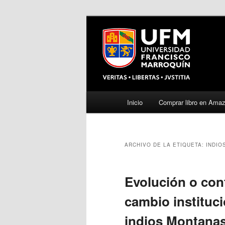
Menú
Inicio
Comprar libro en Ama
Ir
Ir
principal
al
al
ARCHIVO DE LA ETIQUETA:
INDIO
contenido
contenido
principal
secundario
Evolución o cont
cambio instituci
indios Montana