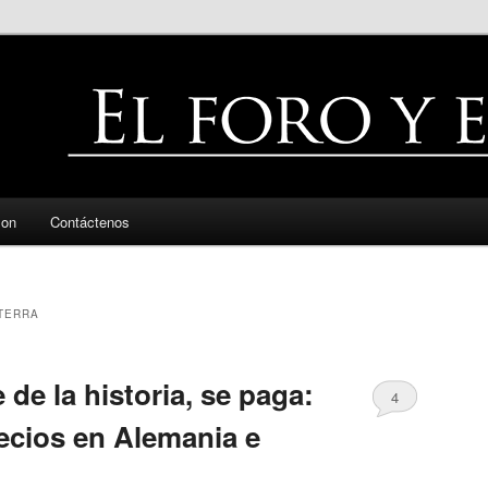
zon
Contáctenos
TERRA
 de la historia, se paga:
4
recios en Alemania e