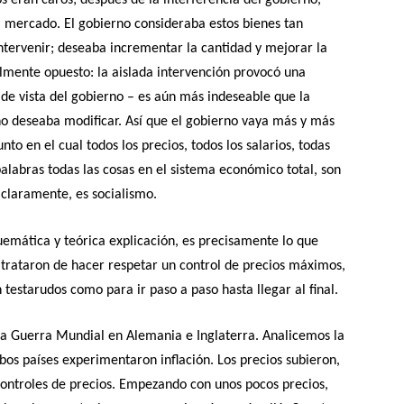
vos eran caros; después de la interferencia del gobierno,
mercado. El gobierno consideraba estos bienes tan
ntervenir; deseaba incrementar la cantidad y mejorar la
talmente opuesto: la aislada intervención provocó una
 de vista del gobierno – es aún más indeseable que la
no deseaba modificar. Así que el gobierno vaya más y más
nto en el cual todos los precios, todos los salarios, todas
palabras todas las cosas en el sistema económico total, son
, claramente, es socialismo.
uemática y teórica explicación, es precisamente lo que
 trataron de hacer respetar un control de precios máximos,
 testarudos como para ir paso a paso hasta llegar al final.
ra Guerra Mundial en Alemania e Inglaterra. Analicemos la
os países experimentaron inflación. Los precios subieron,
controles de precios. Empezando con unos pocos precios,