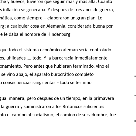
e y huevos, tuvieron que seguir más y más allá. Cuanto
 inflación se generaba. Y después de tres años de guerra,
mática, como siempre – elaboraron un gran plan. Lo
g: a cualquier cosa en Alemania, considerada buena por
se le daba el nombre de Hindenburg.
a que todo el sistema económico alemán sería controlado
ios, utilidades….. todo. Y la burocracia inmediatamente
onamiento. Pero antes que hubieran terminado, vino el
 se vino abajo, el aparato burocrático completo
jo consecuencias sangrientas – todo se terminó.
gual manera, pero después de un tiempo, en la primavera
la guerra y suministraron a los Británicos suficientes
anto el camino al socialismo, el camino de servidumbre, fue