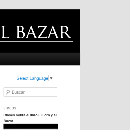
Select Language
▼
B
u
s
c
VIDEOS
a
Clases sobre el libro El Foro y el
r
Bazar