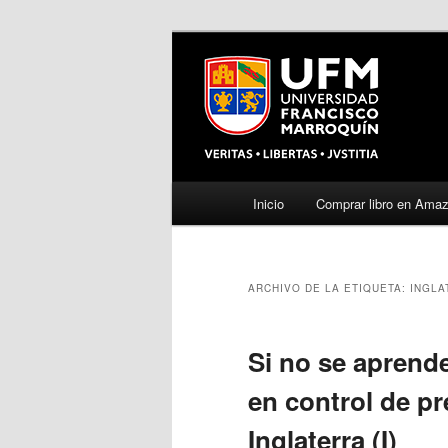
Menú
Inicio
Comprar libro en Ama
Ir
Ir
principal
al
al
ARCHIVO DE LA ETIQUETA:
INGLA
contenido
contenido
principal
secundario
Si no se aprende
en control de p
Inglaterra (I)