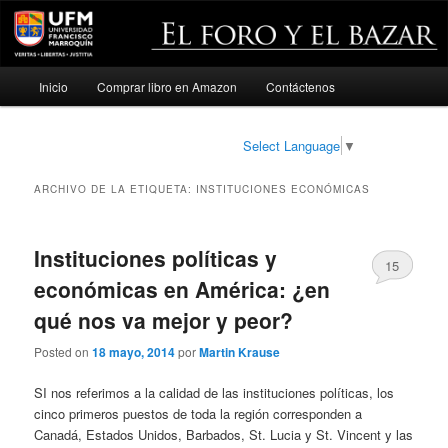
Menú
Inicio
Comprar libro en Amazon
Contáctenos
Ir
Ir
principal
al
al
Select Language
▼
contenido
contenido
ARCHIVO DE LA ETIQUETA:
INSTITUCIONES ECONÓMICAS
principal
secundario
Instituciones políticas y
15
económicas en América: ¿en
qué nos va mejor y peor?
Posted on
18 mayo, 2014
por
Martin Krause
SI nos referimos a la calidad de las instituciones políticas, los
cinco primeros puestos de toda la región corresponden a
Canadá, Estados Unidos, Barbados, St. Lucia y St. Vincent y las