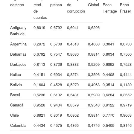
derecho
rend.
prensa
de
Global
Econ
Econ
de
corrupción
Heritage
Fraser
cuentas
Antigua y
0,8019
0,6792
0,6041
0,6296
Barbuda
Argentina
0,2972
0,5708
0,4518
0,4068
0,3041
0,0730
Bahamas
0,6792
0,7547
0,8680
0,8814
0,8034
0,7500
Barbados
0,8113
0,8726
0,8883
0,9209
0,6892
0,7528
Belice
0,4151
0,6934
0,8274
0,3596
0,4408
0,4444
Bolivia
0,1604
0,4528
0,5279
0,4068
0,3514
0,1180
Brasil
0,5236
0,6132
0,5431
0,5989
0,6284
0,3652
Canadá
0,9528
0,9434
0,8579
0,9548
0,9122
0,9719
Chile
0,8821
0,8019
0,6802
0,8814
0,7770
0,9663
Colombia
0,4434
0,4575
0,4365
0,4746
0,5405
0,8146