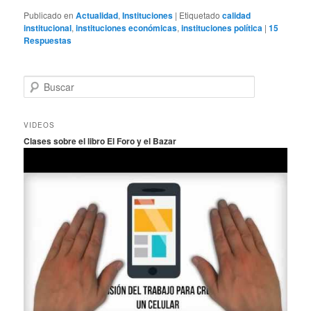
Publicado en
Actualidad
,
Instituciones
|
Etiquetado
calidad
institucional
,
instituciones económicas
,
instituciones política
|
15
Respuestas
B
u
s
c
VIDEOS
a
Clases sobre el libro El Foro y el Bazar
r