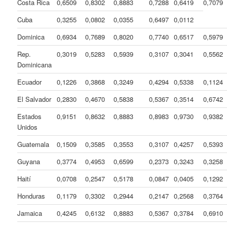
Costa Rica
0,6509
0,8302
0,8883
0,7288
0,6419
0,7079
Cuba
0,3255
0,0802
0,0355
0,6497
0,0112
Dominica
0,6934
0,7689
0,8020
0,7740
0,6517
0,5979
Rep.
0,3019
0,5283
0,5939
0,3107
0,3041
0,5562
Dominicana
Ecuador
0,1226
0,3868
0,3249
0,4294
0,5338
0,1124
El Salvador
0,2830
0,4670
0,5838
0,5367
0,3514
0,6742
Estados
0,9151
0,8632
0,8883
0,8983
0,9730
0,9382
Unidos
Guatemala
0,1509
0,3585
0,3553
0,3107
0,4257
0,5393
Guyana
0,3774
0,4953
0,6599
0,2373
0,3243
0,3258
Haití
0,0708
0,2547
0,5178
0,0847
0,0405
0,1292
Honduras
0,1179
0,3302
0,2944
0,2147
0,2568
0,3764
Jamaica
0,4245
0,6132
0,8883
0,5367
0,3784
0,6910