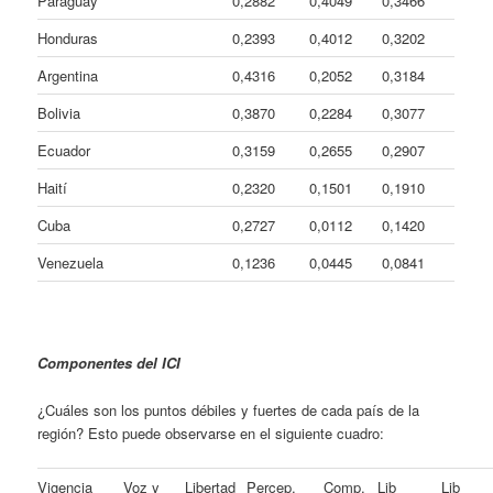
Paraguay
0,2882
0,4049
0,3466
Honduras
0,2393
0,4012
0,3202
Argentina
0,4316
0,2052
0,3184
Bolivia
0,3870
0,2284
0,3077
Ecuador
0,3159
0,2655
0,2907
Haití
0,2320
0,1501
0,1910
Cuba
0,2727
0,0112
0,1420
Venezuela
0,1236
0,0445
0,0841
Componentes del ICI
¿Cuáles son los puntos débiles y fuertes de cada país de la
región? Esto puede observarse en el siguiente cuadro:
Vigencia
Voz y
Libertad
Percep.
Comp.
Lib
Lib