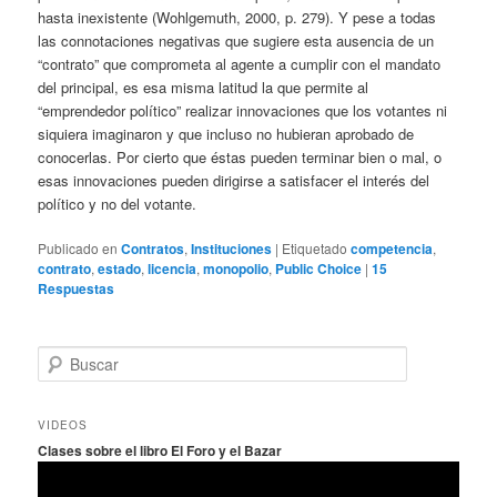
hasta inexistente (Wohlgemuth, 2000, p. 279). Y pese a todas
las connotaciones negativas que sugiere esta ausencia de un
“contrato” que comprometa al agente a cumplir con el mandato
del principal, es esa misma latitud la que permite al
“emprendedor político” realizar innovaciones que los votantes ni
siquiera imaginaron y que incluso no hubieran aprobado de
conocerlas. Por cierto que éstas pueden terminar bien o mal, o
esas innovaciones pueden dirigirse a satisfacer el interés del
político y no del votante.
Publicado en
Contratos
,
Instituciones
|
Etiquetado
competencia
,
contrato
,
estado
,
licencia
,
monopolio
,
Public Choice
|
15
Respuestas
B
u
s
c
VIDEOS
a
Clases sobre el libro El Foro y el Bazar
r