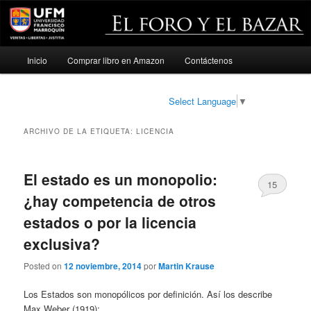
Menú
Inicio
Comprar libro en Amazon
Contáctenos
Ir
Ir
principal
al
al
Select Language
▼
contenido
contenido
ARCHIVO DE LA ETIQUETA:
LICENCIA
principal
secundario
El estado es un monopolio:
15
¿hay competencia de otros
estados o por la licencia
exclusiva?
Posted on
12 noviembre, 2014
por
Martin Krause
Los Estados son monopólicos por definición. Así los describe
Max Weber (1919):