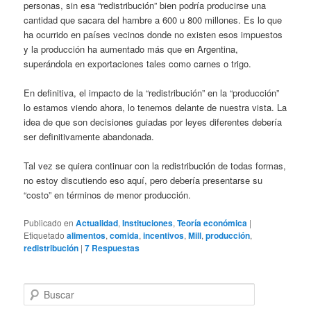
personas, sin esa “redistribución” bien podría producirse una
cantidad que sacara del hambre a 600 u 800 millones. Es lo que
ha ocurrido en países vecinos donde no existen esos impuestos
y la producción ha aumentado más que en Argentina,
superándola en exportaciones tales como carnes o trigo.
En definitiva, el impacto de la “redistribución” en la “producción”
lo estamos viendo ahora, lo tenemos delante de nuestra vista. La
idea de que son decisiones guiadas por leyes diferentes debería
ser definitivamente abandonada.
Tal vez se quiera continuar con la redistribución de todas formas,
no estoy discutiendo eso aquí, pero debería presentarse su
“costo” en términos de menor producción.
Publicado en
Actualidad
,
Instituciones
,
Teoría económica
|
Etiquetado
alimentos
,
comida
,
incentivos
,
Mill
,
producción
,
redistribución
|
7
Respuestas
B
u