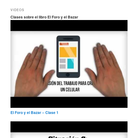
s
c
VIDEOS
a
Clases sobre el libro El Foro y el Bazar
r
El Foro y el Bazar – Clase 1