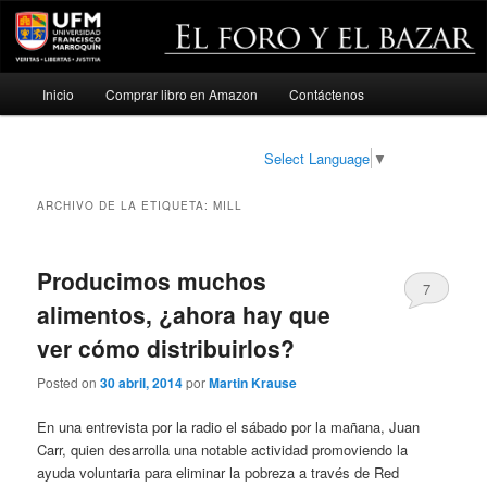
Menú
Inicio
Comprar libro en Amazon
Contáctenos
Ir
Ir
principal
al
al
Select Language
▼
contenido
contenido
ARCHIVO DE LA ETIQUETA:
MILL
principal
secundario
Producimos muchos
7
alimentos, ¿ahora hay que
ver cómo distribuirlos?
Posted on
30 abril, 2014
por
Martin Krause
En una entrevista por la radio el sábado por la mañana, Juan
Carr, quien desarrolla una notable actividad promoviendo la
ayuda voluntaria para eliminar la pobreza a través de Red