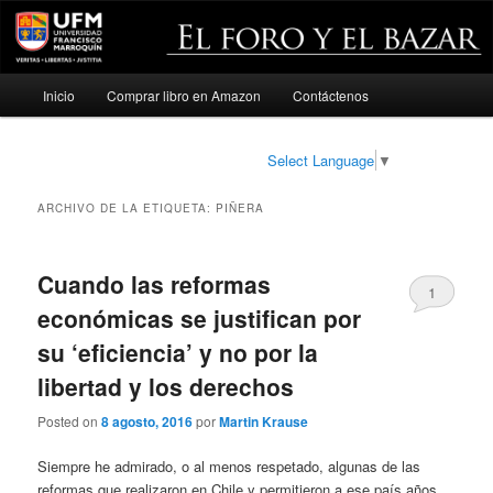
Menú
Inicio
Comprar libro en Amazon
Contáctenos
Ir
Ir
principal
al
al
Select Language
▼
contenido
contenido
ARCHIVO DE LA ETIQUETA:
PIÑERA
principal
secundario
Cuando las reformas
1
económicas se justifican por
su ‘eficiencia’ y no por la
libertad y los derechos
Posted on
8 agosto, 2016
por
Martin Krause
Siempre he admirado, o al menos respetado, algunas de las
reformas que realizaron en Chile y permitieron a ese país años