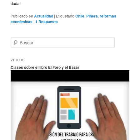
dudar.
Publicado en
Actualidad
|
Etiquetado
Chile
,
Piñera
,
reformas
económicas
|
1
Respuesta
B
u
s
c
VIDEOS
a
Clases sobre el libro El Foro y el Bazar
r