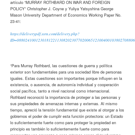
artículo “MURRAY ROTHBARD ON WAR AND FOREIGN
POLICY” Christopher J. Coyne y Yuliya Yatsyshina George
Mason University Department of Economics Working Paper No.
23-41:
https://deliverypdf.ssrn.com/delivery.php?
ID=0880241001230181221130820230770200651210040010380270880
“Para Murray Rothbard, las cuestiones de guerra y política
exterior son fundamentales para una sociedad libre de personas
iguales. Estas cuestiones son importantes porque influyen en la
existencia, o ausencia, de autonomía individual y cooperación
social pacífica, tanto a nivel nacional como internacional.
Rothbard reconoció la importancia de proteger a las personas y
sus propiedades de amenazas internas y externas. Al mismo
tiempo, apreció la tensión fundamental que existe al otorgar a los
gobiernos el poder de cumplir esta función protectora: un Estado
lo suficientemente fuerte como para proteger la propiedad en
principio es también lo suficientemente fuerte como para