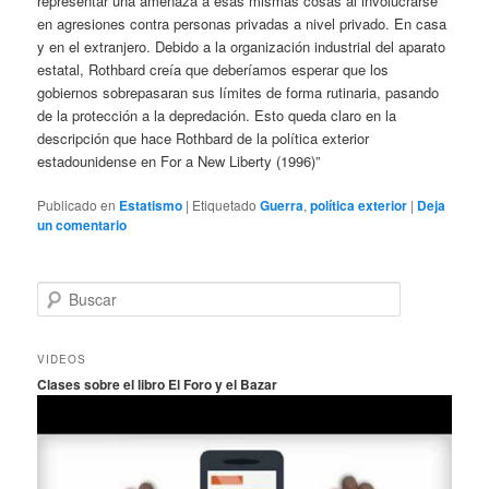
representar una amenaza a esas mismas cosas al involucrarse
en agresiones contra personas privadas a nivel privado. En casa
y en el extranjero. Debido a la organización industrial del aparato
estatal, Rothbard creía que deberíamos esperar que los
gobiernos sobrepasaran sus límites de forma rutinaria, pasando
de la protección a la depredación. Esto queda claro en la
descripción que hace Rothbard de la política exterior
estadounidense en For a New Liberty (1996)”
Publicado en
Estatismo
|
Etiquetado
Guerra
,
política exterior
|
Deja
un comentario
B
u
s
c
VIDEOS
a
Clases sobre el libro El Foro y el Bazar
r