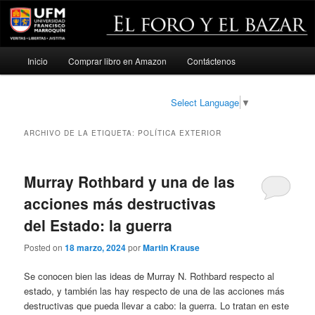
Menú
Inicio
Comprar libro en Amazon
Contáctenos
Ir
Ir
principal
al
al
Select Language
▼
contenido
contenido
ARCHIVO DE LA ETIQUETA:
POLÍTICA EXTERIOR
principal
secundario
Murray Rothbard y una de las
acciones más destructivas
del Estado: la guerra
Posted on
18 marzo, 2024
por
Martin Krause
Se conocen bien las ideas de Murray N. Rothbard respecto al
estado, y también las hay respecto de una de las acciones más
destructivas que pueda llevar a cabo: la guerra. Lo tratan en este