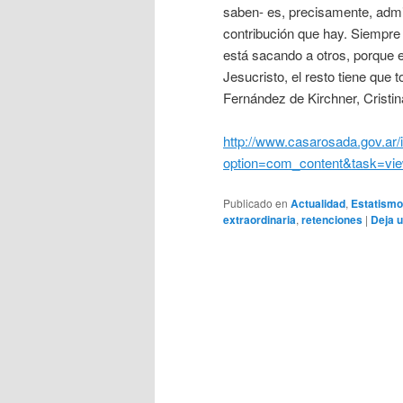
saben- es, precisamente, admin
contribución que hay. Siempre 
está sacando a otros, porque e
Jesucristo, el resto tiene que 
Fernández de Kirchner, Cristin
http://www.casarosada.gov.ar/
option=com_content&task=vi
Publicado en
Actualidad
,
Estatismo
extraordinaria
,
retenciones
|
Deja 