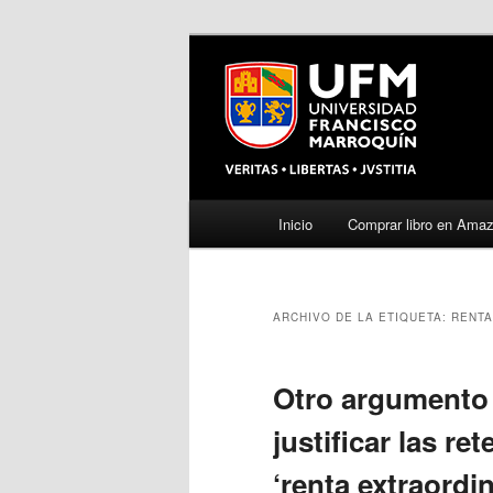
Menú
Inicio
Comprar libro en Ama
Ir
Ir
principal
al
al
ARCHIVO DE LA ETIQUETA:
RENTA
contenido
contenido
principal
secundario
Otro argumento 
justificar las re
‘renta extraordin