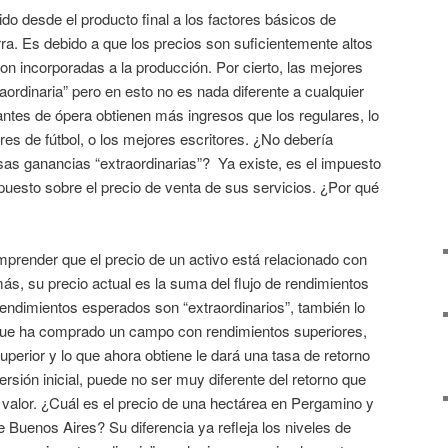
ido desde el producto final a los factores básicos de
rra. Es debido a que los precios son suficientemente altos
son incorporadas a la producción. Por cierto, las mejores
raordinaria” pero en esto no es nada diferente a cualquier
antes de ópera obtienen más ingresos que los regulares, lo
s de fútbol, o los mejores escritores. ¿No debería
sas ganancias “extraordinarias”? Ya existe, es el impuesto
uesto sobre el precio de venta de sus servicios. ¿Por qué
mprender que el precio de un activo está relacionado con
ás, su precio actual es la suma del flujo de rendimientos
endimientos esperados son “extraordinarios”, también lo
El que ha comprado un campo con rendimientos superiores,
perior y lo que ahora obtiene le dará una tasa de retorno
rsión inicial, puede no ser muy diferente del retorno que
 valor. ¿Cuál es el precio de una hectárea en Pergamino y
de Buenos Aires? Su diferencia ya refleja los niveles de