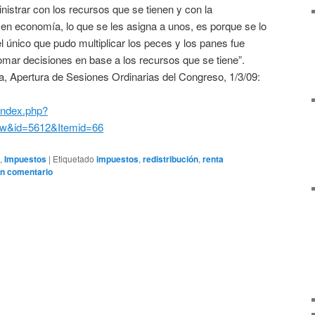
istrar con los recursos que se tienen y con la
en economía, lo que se les asigna a unos, es porque se lo
l único que pudo multiplicar los peces y los panes fue
tomar decisiones en base a los recursos que se tiene”.
a, Apertura de Sesiones Ordinarias del Congreso, 1/3/09:
index.php?
ew&id=5612&Itemid=66
,
Impuestos
|
Etiquetado
impuestos
,
redistribución
,
renta
un comentario