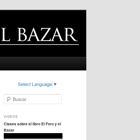
Select Language
▼
B
u
s
c
VIDEOS
a
Clases sobre el libro El Foro y el
r
Bazar