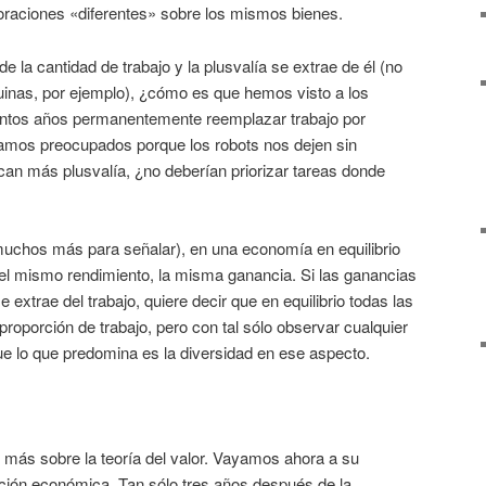
oraciones «diferentes» sobre los mismos bienes.
de la cantidad de trabajo y la plusvalía se extrae de él (no
inas, por ejemplo), ¿cómo es que hemos visto a los
ientos años permanentemente reemplazar trabajo por
amos preocupados porque los robots nos dejen sin
uscan más plusvalía, ¿no deberían priorizar tareas donde
uchos más para señalar), en una economía en equilibrio
 el mismo rendimiento, la misma ganancia. Si las ganancias
 extrae del trabajo, quiere decir que en equilibrio todas las
proporción de trabajo, pero con tal sólo observar cualquier
e lo que predomina es la diversidad en ese aspecto.
 más sobre la teoría del valor. Vayamos ahora a su
icación económica. Tan sólo tres años después de la