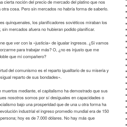
 cierta noción del precio de mercado del platino que nos
a otra cosa. Pero sin mercados no habría forma de saberlo.
s quinquenales, los planificadores soviéticos miraban los
, sin mercados afuera no hubieran podido planificar.
ene que ver con la «justicia» de igualar ingresos. ¿Si vamos
sforzarme para trabajar más? O, ¿no es injusto que me
 doble que mi compañero?
irtud del comunismo es el reparto igualitario de su miseria y
desigual reparto de sus bondades».
e muertos mediante, el capitalismo ha demostrado que sus
pues nosotros somos por sí desiguales en capacidades o
ocialismo bajo una prosperidad que de una u otra forma ha
a revolución industrial el ingreso promedio mundial era de 150
r persona; hoy es de 7.000 dólares. No hay más que