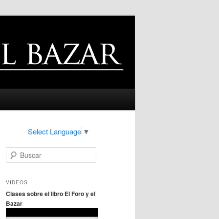
Select Language
▼
B
u
s
c
VIDEOS
a
Clases sobre el libro El Foro y el
r
Bazar