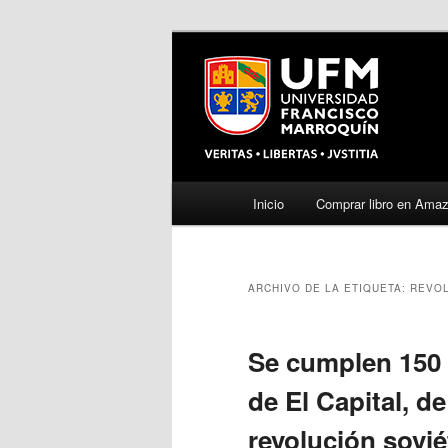
Menú
Inicio
Comprar libro en Ama
Ir
Ir
principal
al
al
ARCHIVO DE LA ETIQUETA:
REVOL
contenido
contenido
principal
secundario
Se cumplen 150 
de El Capital, d
revolución sovié