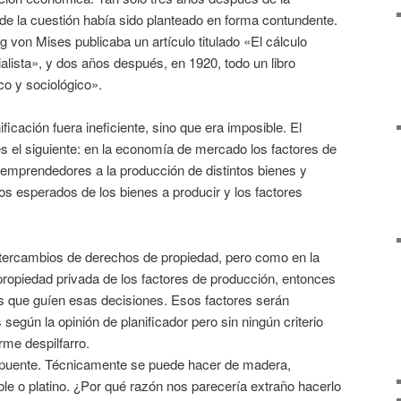
o de la cuestión había sido planteado en forma contundente.
 von Mises publicaba un artículo titulado «El cálculo
lista», y dos años después, en 1920, todo un libro
co y sociológico».
ificación fuera ineficiente, sino que era imposible. El
s el siguiente: en la economía de mercado los factores de
emprendedores a la producción de distintos bienes y
ios esperados de los bienes a producir y los factores
tercambios de derechos de propiedad, pero como en la
propiedad privada de los factores de producción, entonces
s que guíen esas decisiones. Esos factores serán
según la opinión de planificador pero sin ningún criterio
me despilfarro.
n puente. Técnicamente se puede hacer de madera,
le o platino. ¿Por qué razón nos parecería extraño hacerlo