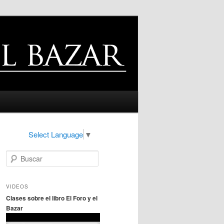
Select Language
▼
B
u
s
c
VIDEOS
a
Clases sobre el libro El Foro y el
r
Bazar