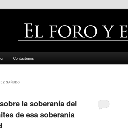
zon
Contáctenos
HEZ SAÑUDO
sobre la soberanía del
mites de esa soberanía
d