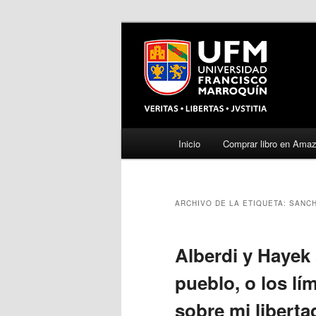
Menú
Inicio
Comprar libro en Ama
Ir
Ir
principal
al
al
ARCHIVO DE LA ETIQUETA:
SANC
contenido
contenido
principal
secundario
Alberdi y Hayek 
pueblo, o los lí
sobre mi liberta