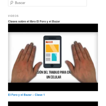
B
u
s
c
VIDEOS
a
Clases sobre el libro El Foro y el Bazar
r
El Foro y el Bazar – Clase 1