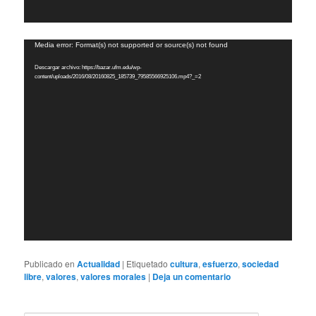
Reproductor
Media error: Format(s) not supported or source(s) not found
de
Descargar archivo: https://bazar.ufm.edu/wp-
vídeo
content/uploads/2016/08/20160825_185739_79585566925106.mp4?_=2
Publicado en
Actualidad
|
Etiquetado
cultura
,
esfuerzo
,
sociedad
libre
,
valores
,
valores morales
|
Deja un comentario