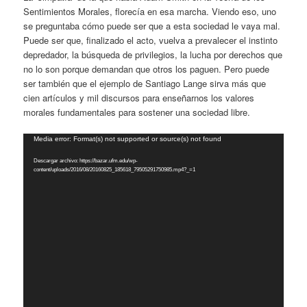
Sentimientos Morales, florecía en esa marcha. Viendo eso, uno
se preguntaba cómo puede ser que a esta sociedad le vaya mal.
Puede ser que, finalizado el acto, vuelva a prevalecer el instinto
depredador, la búsqueda de privilegios, la lucha por derechos que
no lo son porque demandan que otros los paguen. Pero puede
ser también que el ejemplo de Santiago Lange sirva más que
cien artículos y mil discursos para enseñarnos los valores
morales fundamentales para sostener una sociedad libre.
Reproductor
Media error: Format(s) not supported or source(s) not found
de
Descargar archivo: https://bazar.ufm.edu/wp-
vídeo
content/uploads/2016/08/20160825_185618_79505291750985.mp4?_=1