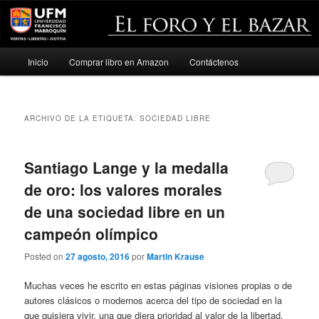
Menú
Inicio
Comprar libro en Amazon
Contáctenos
Ir
Ir
principal
al
al
ARCHIVO DE LA ETIQUETA:
SOCIEDAD LIBRE
contenido
contenido
principal
secundario
Santiago Lange y la medalla
de oro: los valores morales
de una sociedad libre en un
campeón olímpico
Posted on
27 agosto, 2016
por
Martin Krause
Muchas veces he escrito en estas páginas visiones propias o de
autores clásicos o modernos acerca del tipo de sociedad en la
que quisiera vivir, una que diera prioridad al valor de la libertad.