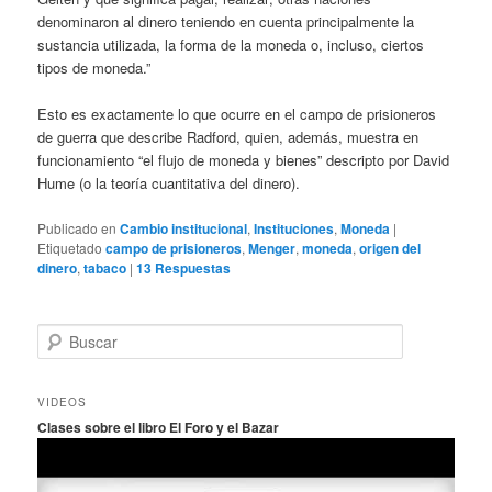
denominaron al dinero teniendo en cuenta principalmente la
sustancia utilizada, la forma de la moneda o, incluso, ciertos
tipos de moneda.”
Esto es exactamente lo que ocurre en el campo de prisioneros
de guerra que describe Radford, quien, además, muestra en
funcionamiento “el flujo de moneda y bienes” descripto por David
Hume (o la teoría cuantitativa del dinero).
Publicado en
Cambio institucional
,
Instituciones
,
Moneda
|
Etiquetado
campo de prisioneros
,
Menger
,
moneda
,
origen del
dinero
,
tabaco
|
13
Respuestas
B
u
s
c
VIDEOS
a
Clases sobre el libro El Foro y el Bazar
r