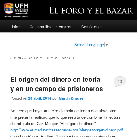
Menú
Inicio
Comprar libro en Amazon
Contáctenos
Ir
Ir
principal
al
al
Select Language
▼
contenido
contenido
ARCHIVO DE LA ETIQUETA:
TABACO
principal
secundario
El origen del dinero en teoría
13
y en un campo de prisioneros
Posted on
28 abril, 2014
por
Martin Krause
No creo que haya un mejor ejemplo de teoría que sirve para
interpretar la realidad que lo que resulta de combinar la lectura
del artículo de Carl Menger “El origen del dinero”
http://www.eumed.net/cursecon/textos/Menger-origen-dinero.pdf
con el de Robert Radford “La organización económica de un