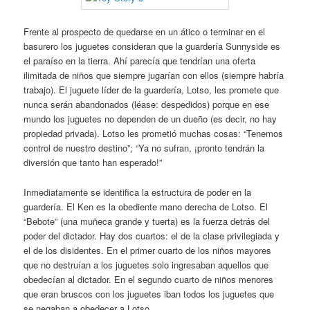
Frente al prospecto de quedarse en un ático o terminar en el
basurero los juguetes consideran que la guardería Sunnyside es
el paraíso en la tierra. Ahí parecía que tendrían una oferta
ilimitada de niños que siempre jugarían con ellos (siempre habría
trabajo). El juguete líder de la guardería, Lotso, les promete que
nunca serán abandonados (léase: despedidos) porque en ese
mundo los juguetes no dependen de un dueño (es decir, no hay
propiedad privada). Lotso les prometió muchas cosas: “Tenemos
control de nuestro destino”; “Ya no sufran, ¡pronto tendrán la
diversión que tanto han esperado!”
Inmediatamente se identifica la estructura de poder en la
guardería. El Ken es la obediente mano derecha de Lotso. El
“Bebote” (una muñeca grande y tuerta) es la fuerza detrás del
poder del dictador. Hay dos cuartos: el de la clase privilegiada y
el de los disidentes. En el primer cuarto de los niños mayores
que no destruían a los juguetes solo ingresaban aquellos que
obedecían al dictador. En el segundo cuarto de niños menores
que eran bruscos con los juguetes iban todos los juguetes que
se negaban a obedecer a Lotso.