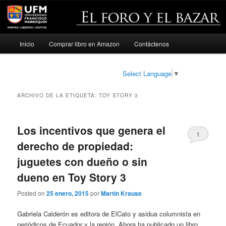
Menú
Inicio
Comprar libro en Amazon
Contáctenos
Ir
Ir
principal
al
al
Select Language
▼
contenido
contenido
ARCHIVO DE LA ETIQUETA:
TOY STORY 3
principal
secundario
Los incentivos que genera el
1
derecho de propiedad:
juguetes con dueño o sin
dueno en Toy Story 3
Posted on
25 enero, 2015
por
Martin Krause
Gabriela Calderón es editora de ElCato y asidua columnista en
periódicos de Ecuador y la región. Ahora ha publicado un libro