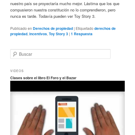
nuestro país se proyectaría mucho mejor. Lástima que los que
compusieron nuestra constitución no lo comprendieron, pero
nunca es tarde. Todavía pueden ver Toy Story 3.
Publicado en
Derechos de propiedad
|
Etiquetado
derechos de
propiedad
,
incentivos
,
Toy Story 3
|
1
Respuesta
B
u
s
c
VIDEOS
a
Clases sobre el libro El Foro y el Bazar
r