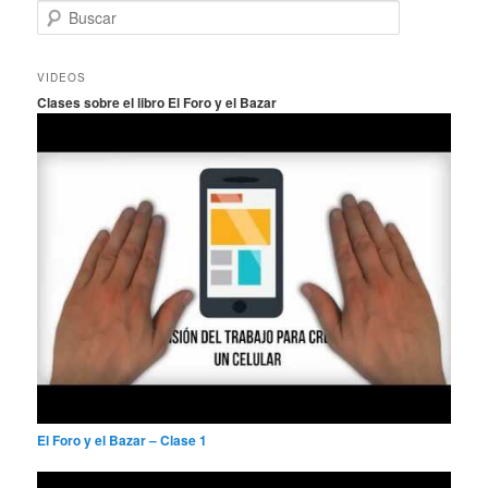
B
u
s
c
VIDEOS
a
Clases sobre el libro El Foro y el Bazar
r
El Foro y el Bazar – Clase 1