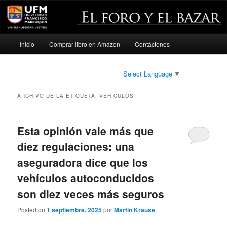
Menú
Inicio
Comprar libro en Amazon
Contáctenos
Ir
Ir
principal
al
al
Select Language
▼
contenido
contenido
ARCHIVO DE LA ETIQUETA:
VEHÍCULOS
principal
secundario
Esta opinión vale más que
diez regulaciones: una
aseguradora dice que los
vehículos autoconducidos
son diez veces más seguros
Posted on
1 septiembre, 2025
por
Martin Krause