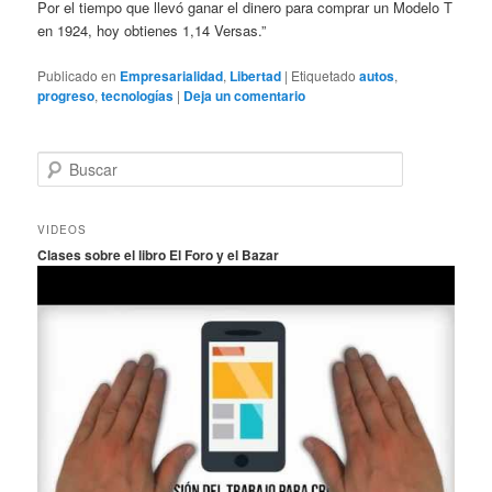
Por el tiempo que llevó ganar el dinero para comprar un Modelo T
en 1924, hoy obtienes 1,14 Versas.”
Publicado en
Empresarialidad
,
Libertad
|
Etiquetado
autos
,
progreso
,
tecnologías
|
Deja un comentario
B
u
s
c
VIDEOS
a
Clases sobre el libro El Foro y el Bazar
r