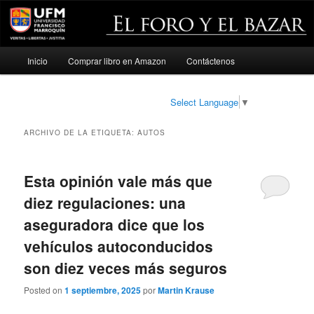
Menú
Inicio
Comprar libro en Amazon
Contáctenos
Ir
Ir
principal
al
al
Select Language
▼
contenido
contenido
ARCHIVO DE LA ETIQUETA:
AUTOS
principal
secundario
Esta opinión vale más que
diez regulaciones: una
aseguradora dice que los
vehículos autoconducidos
son diez veces más seguros
Posted on
1 septiembre, 2025
por
Martin Krause