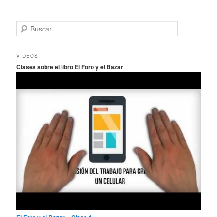
B
u
s
c
VIDEOS
a
Clases sobre el libro El Foro y el Bazar
r
El Foro y el Bazar – Clase 1