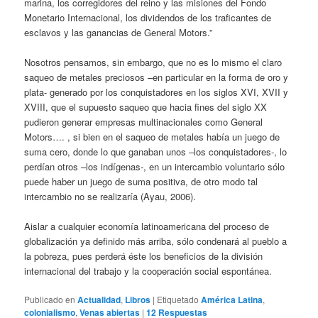
marina, los corregidores del reino y las misiones del Fondo
Monetario Internacional, los dividendos de los traficantes de
esclavos y las ganancias de General Motors.”
Nosotros pensamos, sin embargo, que no es lo mismo el claro
saqueo de metales preciosos –en particular en la forma de oro y
plata- generado por los conquistadores en los siglos XVI, XVII y
XVIII, que el supuesto saqueo que hacia fines del siglo XX
pudieron generar empresas multinacionales como General
Motors…. , si bien en el saqueo de metales había un juego de
suma cero, donde lo que ganaban unos –los conquistadores-, lo
perdían otros –los indígenas-, en un intercambio voluntario sólo
puede haber un juego de suma positiva, de otro modo tal
intercambio no se realizaría (Ayau, 2006).
Aislar a cualquier economía latinoamericana del proceso de
globalización ya definido más arriba, sólo condenará al pueblo a
la pobreza, pues perderá éste los beneficios de la división
internacional del trabajo y la cooperación social espontánea.
Publicado en
Actualidad
,
Libros
|
Etiquetado
América Latina
,
colonialismo
,
Venas abiertas
|
12
Respuestas