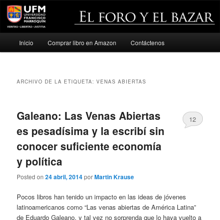
Menú
Inicio
Comprar libro en Amazon
Contáctenos
Ir
Ir
principal
al
al
ARCHIVO DE LA ETIQUETA:
VENAS ABIERTAS
contenido
contenido
principal
secundario
Galeano: Las Venas Abiertas
12
es pesadísima y la escribí sin
conocer suficiente economía
y política
Posted on
24 abril, 2014
por
Martin Krause
Pocos libros han tenido un impacto en las ideas de jóvenes
latinoamericanos como “Las venas abiertas de América Latina”
de Eduardo Galeano, y tal vez no sorprenda que lo haya vuelto a