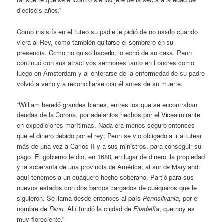
dieciséis años.”
Como insistía en el tuteo su padre le pidió de no usarlo cuando
viera al Rey, como también quitarse el sombrero en su
presencia. Como no quiso hacerlo, lo echó de su casa. Penn
continuó con sus atractivos sermones tanto en Londres como
luego en Ámsterdam y al enterarse de la enfermedad de su padre
volvió a verlo y a reconciliarse con él antes de su muerte.
“William heredó grandes bienes, entres los que se encontraban
deudas de la Corona, por adelantos hechos por el Vicealmirante
en expediciones marítimas. Nada era menos seguro entonces
que el dinero debido por el rey; Penn se vio obligado a ir a tutear
más de una vez a Carlos II y a sus ministros, para conseguir su
pago. El gobierno le dio, en 1680, en lugar de dinero, la propiedad
y la soberanía de una provincia de América, al sur de Maryland:
aquí tenemos a un cuáquero hecho soberano. Partió para sus
nuevos estados con dos barcos cargados de cuáqueros que le
siguieron. Se llama desde entonces al país
Pennsilvania
, por el
nombre de
Penn
. Allí fundó la ciudad de
Filadelfia
, que hoy es
muy floreciente.”