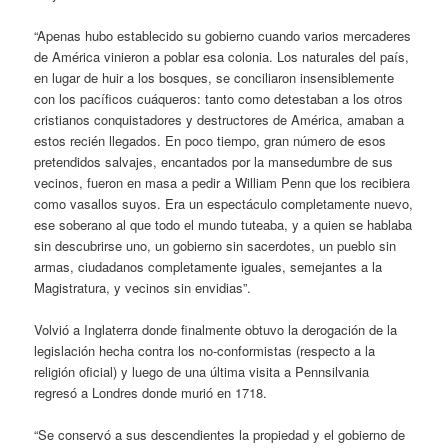
“Apenas hubo establecido su gobierno cuando varios mercaderes
de América vinieron a poblar esa colonia. Los naturales del país,
en lugar de huir a los bosques, se conciliaron insensiblemente
con los pacíficos cuáqueros: tanto como detestaban a los otros
cristianos conquistadores y destructores de América, amaban a
estos recién llegados. En poco tiempo, gran número de esos
pretendidos salvajes, encantados por la mansedumbre de sus
vecinos, fueron en masa a pedir a William Penn que los recibiera
como vasallos suyos. Era un espectáculo completamente nuevo,
ese soberano al que todo el mundo tuteaba, y a quien se hablaba
sin descubrirse uno, un gobierno sin sacerdotes, un pueblo sin
armas, ciudadanos completamente iguales, semejantes a la
Magistratura, y vecinos sin envidias”.
Volvió a Inglaterra donde finalmente obtuvo la derogación de la
legislación hecha contra los no-conformistas (respecto a la
religión oficial) y luego de una última visita a Pennsilvania
regresó a Londres donde murió en 1718.
“Se conservó a sus descendientes la propiedad y el gobierno de