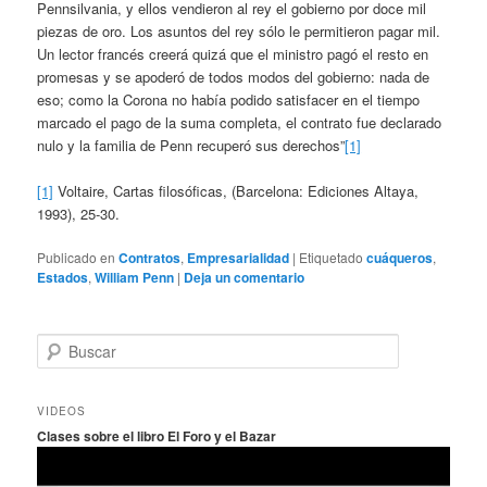
Pennsilvania, y ellos vendieron al rey el gobierno por doce mil
piezas de oro. Los asuntos del rey sólo le permitieron pagar mil.
Un lector francés creerá quizá que el ministro pagó el resto en
promesas y se apoderó de todos modos del gobierno: nada de
eso; como la Corona no había podido satisfacer en el tiempo
marcado el pago de la suma completa, el contrato fue declarado
nulo y la familia de Penn recuperó sus derechos”
[1]
[1]
Voltaire, Cartas filosóficas, (Barcelona: Ediciones Altaya,
1993), 25-30.
Publicado en
Contratos
,
Empresarialidad
|
Etiquetado
cuáqueros
,
Estados
,
William Penn
|
Deja un comentario
B
u
s
c
VIDEOS
a
Clases sobre el libro El Foro y el Bazar
r