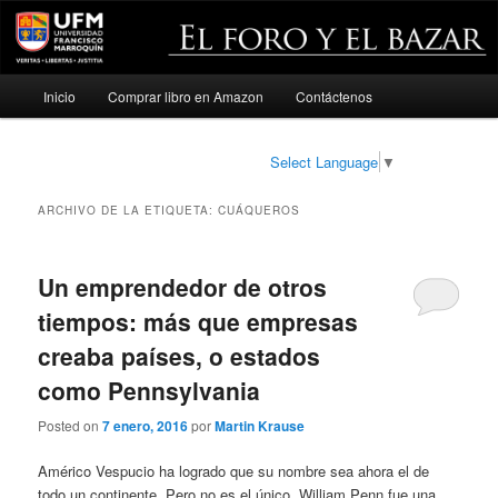
Menú
Inicio
Comprar libro en Amazon
Contáctenos
Ir
Ir
principal
al
al
Select Language
▼
contenido
contenido
ARCHIVO DE LA ETIQUETA:
CUÁQUEROS
principal
secundario
Un emprendedor de otros
tiempos: más que empresas
creaba países, o estados
como Pennsylvania
Posted on
7 enero, 2016
por
Martin Krause
Américo Vespucio ha logrado que su nombre sea ahora el de
todo un continente. Pero no es el único. William Penn fue una