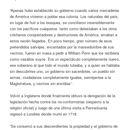
“Apenas hubo establecido su gobierno cuando varios mercaderes
de América vinieron a poblar esa colonia. Los naturales del país,
en lugar de huir a los bosques, se conciliaron insensiblemente
con los pacíficos cuáqueros: tanto como detestaban a los otros
cristianos conquistadores y destructores de América, amaban a
estos recién llegados. En poco tiempo, gran número de esos
pretendidos salvajes, encantados por la mansedumbre de sus
vecinos, fueron en masa a pedir a William Penn que los recibiera
como vasallos suyos. Era un espectáculo completamente nuevo,
ese soberano al que todo el mundo tuteaba, y a quien se hablaba
sin descubrirse uno, un gobierno sin sacerdotes, un pueblo sin
armas, ciudadanos completamente iguales, semejantes a la
Magistratura, y vecinos sin envidias”.
Volvió a Inglaterra donde finalmente obtuvo la derogación de la
legislación hecha contra los no-conformistas (respecto a la
religión oficial) y luego de una última visita a Pennsilvania
regresó a Londres donde murió en 1718.
“Se conservó a sus descendientes la propiedad y el gobierno de