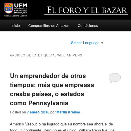
Menú
Inicio
Comprar libro en Amazon
Contáctenos
Ir
Ir
principal
al
al
Select Language
▼
contenido
contenido
ARCHIVO DE LA ETIQUETA:
WILLIAM PENN
principal
secundario
Un emprendedor de otros
tiempos: más que empresas
creaba países, o estados
como Pennsylvania
Posted on
7 enero, 2016
por
Martin Krause
Américo Vespucio ha logrado que su nombre sea ahora el de
todo un continente. Pero no es el único. William Penn fue una