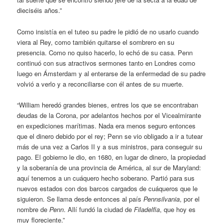
dieciséis años.”
Como insistía en el tuteo su padre le pidió de no usarlo cuando
viera al Rey, como también quitarse el sombrero en su
presencia. Como no quiso hacerlo, lo echó de su casa. Penn
continuó con sus atractivos sermones tanto en Londres como
luego en Ámsterdam y al enterarse de la enfermedad de su padre
volvió a verlo y a reconciliarse con él antes de su muerte.
“William heredó grandes bienes, entres los que se encontraban
deudas de la Corona, por adelantos hechos por el Vicealmirante
en expediciones marítimas. Nada era menos seguro entonces
que el dinero debido por el rey; Penn se vio obligado a ir a tutear
más de una vez a Carlos II y a sus ministros, para conseguir su
pago. El gobierno le dio, en 1680, en lugar de dinero, la propiedad
y la soberanía de una provincia de América, al sur de Maryland:
aquí tenemos a un cuáquero hecho soberano. Partió para sus
nuevos estados con dos barcos cargados de cuáqueros que le
siguieron. Se llama desde entonces al país
Pennsilvania
, por el
nombre de
Penn
. Allí fundó la ciudad de
Filadelfia
, que hoy es
muy floreciente.”