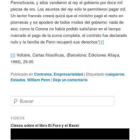
Pennsilvania, y ellos vendieron al rey el gobierno por doce mil
piezas de oro. Los asuntos del rey sólo le permitieron pagar mil.
Un lector francés creerá quizá que el ministro pagó el resto en
promesas y se apoderó de todos modos del gobierno: nada de
eso; como la Corona no había podido satisfacer en el tiempo
marcado el pago de la suma completa, el contrato fue declarado
nulo y la familia de Penn recuperó sus derechos”
[1]
[1]
Voltaire, Cartas filosóficas, (Barcelona: Ediciones Altaya,
1993), 25-30.
Publicado en
Contratos
,
Empresarialidad
|
Etiquetado
cuáqueros
,
Estados
,
William Penn
|
Deja un comentario
B
u
s
c
VIDEOS
a
Clases sobre el libro El Foro y el Bazar
r