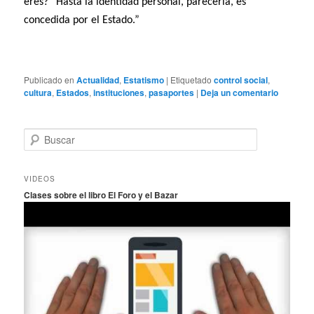
eres?” Hasta la identidad personal, parecería, es
concedida por el Estado.”
Publicado en
Actualidad
,
Estatismo
|
Etiquetado
control social
,
cultura
,
Estados
,
instituciones
,
pasaportes
|
Deja un comentario
B
u
s
c
VIDEOS
a
Clases sobre el libro El Foro y el Bazar
r