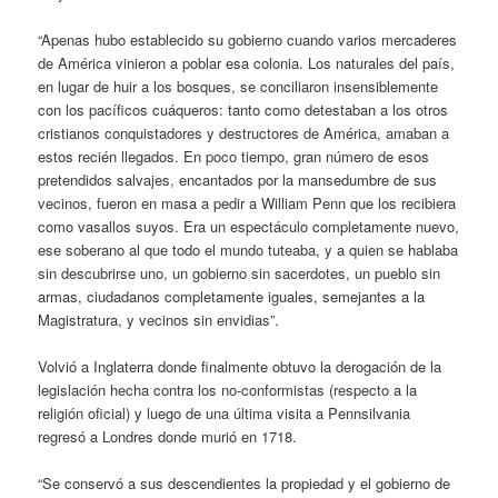
“Apenas hubo establecido su gobierno cuando varios mercaderes
de América vinieron a poblar esa colonia. Los naturales del país,
en lugar de huir a los bosques, se conciliaron insensiblemente
con los pacíficos cuáqueros: tanto como detestaban a los otros
cristianos conquistadores y destructores de América, amaban a
estos recién llegados. En poco tiempo, gran número de esos
pretendidos salvajes, encantados por la mansedumbre de sus
vecinos, fueron en masa a pedir a William Penn que los recibiera
como vasallos suyos. Era un espectáculo completamente nuevo,
ese soberano al que todo el mundo tuteaba, y a quien se hablaba
sin descubrirse uno, un gobierno sin sacerdotes, un pueblo sin
armas, ciudadanos completamente iguales, semejantes a la
Magistratura, y vecinos sin envidias”.
Volvió a Inglaterra donde finalmente obtuvo la derogación de la
legislación hecha contra los no-conformistas (respecto a la
religión oficial) y luego de una última visita a Pennsilvania
regresó a Londres donde murió en 1718.
“Se conservó a sus descendientes la propiedad y el gobierno de