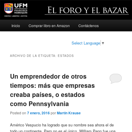
Menú
Inicio
Comprar libro en Amazon
Contáctenos
Ir
Ir
principal
al
al
Select Language
▼
contenido
contenido
ARCHIVO DE LA ETIQUETA:
ESTADOS
principal
secundario
Un emprendedor de otros
tiempos: más que empresas
creaba países, o estados
como Pennsylvania
Posted on
7 enero, 2016
por
Martin Krause
Américo Vespucio ha logrado que su nombre sea ahora el de
todo un continente. Pero no es el único. William Penn fue una