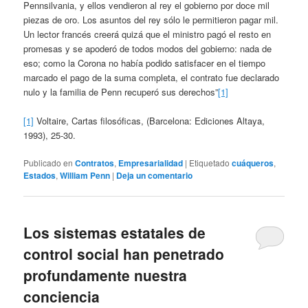
Pennsilvania, y ellos vendieron al rey el gobierno por doce mil
piezas de oro. Los asuntos del rey sólo le permitieron pagar mil.
Un lector francés creerá quizá que el ministro pagó el resto en
promesas y se apoderó de todos modos del gobierno: nada de
eso; como la Corona no había podido satisfacer en el tiempo
marcado el pago de la suma completa, el contrato fue declarado
nulo y la familia de Penn recuperó sus derechos”
[1]
[1]
Voltaire, Cartas filosóficas, (Barcelona: Ediciones Altaya,
1993), 25-30.
Publicado en
Contratos
,
Empresarialidad
|
Etiquetado
cuáqueros
,
Estados
,
William Penn
|
Deja un comentario
Los sistemas estatales de
control social han penetrado
profundamente nuestra
conciencia