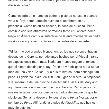
dieciséis años.”
Como insistía en el tuteo su padre le pidió de no usarlo cuando
viera al Rey, como también quitarse el sombrero en su
presencia. Como no quiso hacerlo, lo echó de su casa. Penn
continuó con sus atractivos sermones tanto en Londres como
luego en Ámsterdam y al enterarse de la enfermedad de su padre
volvió a verlo y a reconciliarse con él antes de su muerte.
“William heredó grandes bienes, entres los que se encontraban
deudas de la Corona, por adelantos hechos por el Vicealmirante
en expediciones marítimas. Nada era menos seguro entonces
que el dinero debido por el rey; Penn se vio obligado a ir a tutear
más de una vez a Carlos II y a sus ministros, para conseguir su
pago. El gobierno le dio, en 1680, en lugar de dinero, la propiedad
y la soberanía de una provincia de América, al sur de Maryland:
aquí tenemos a un cuáquero hecho soberano. Partió para sus
nuevos estados con dos barcos cargados de cuáqueros que le
siguieron. Se llama desde entonces al país
Pennsilvania
, por el
nombre de
Penn
. Allí fundó la ciudad de
Filadelfia
, que hoy es
muy floreciente.”