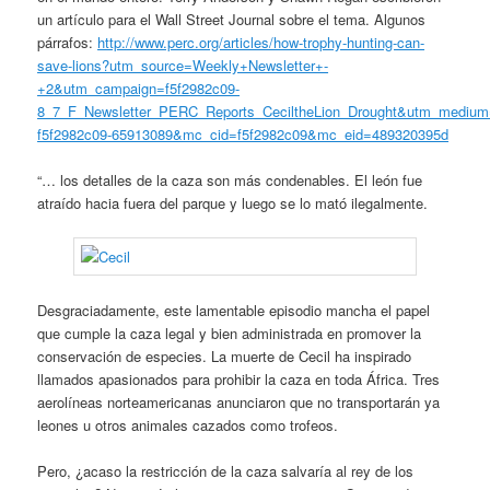
un artículo para el Wall Street Journal sobre el tema. Algunos
párrafos:
http://www.perc.org/articles/how-trophy-hunting-can-
save-lions?utm_source=Weekly+Newsletter+-
+2&utm_campaign=f5f2982c09-
8_7_F_Newsletter_PERC_Reports_CeciltheLion_Drought&utm_mediu
f5f2982c09-65913089&mc_cid=f5f2982c09&mc_eid=489320395d
“… los detalles de la caza son más condenables. El león fue
atraído hacia fuera del parque y luego se lo mató ilegalmente.
Desgraciadamente, este lamentable episodio mancha el papel
que cumple la caza legal y bien administrada en promover la
conservación de especies. La muerte de Cecil ha inspirado
llamados apasionados para prohibir la caza en toda África. Tres
aerolíneas norteamericanas anunciaron que no transportarán ya
leones u otros animales cazados como trofeos.
Pero, ¿acaso la restricción de la caza salvaría al rey de los