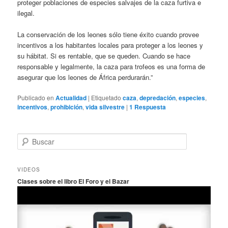
proteger poblaciones de especies salvajes de la caza furtiva e
ilegal.
La conservación de los leones sólo tiene éxito cuando provee
incentivos a los habitantes locales para proteger a los leones y
su hábitat. Si es rentable, que se queden. Cuando se hace
responsable y legalmente, la caza para trofeos es una forma de
asegurar que los leones de África perdurarán.”
Publicado en
Actualidad
|
Etiquetado
caza
,
depredación
,
especies
,
incentivos
,
prohibición
,
vida silvestre
|
1
Respuesta
B
u
s
c
VIDEOS
a
Clases sobre el libro El Foro y el Bazar
r