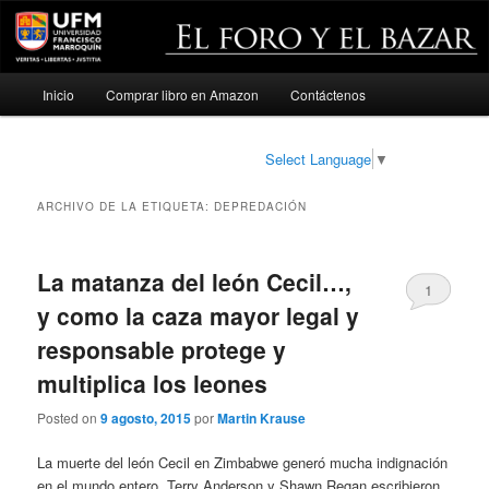
Menú
Inicio
Comprar libro en Amazon
Contáctenos
Ir
Ir
principal
al
al
Select Language
▼
contenido
contenido
ARCHIVO DE LA ETIQUETA:
DEPREDACIÓN
principal
secundario
La matanza del león Cecil…,
1
y como la caza mayor legal y
responsable protege y
multiplica los leones
Posted on
9 agosto, 2015
por
Martin Krause
La muerte del león Cecil en Zimbabwe generó mucha indignación
en el mundo entero. Terry Anderson y Shawn Regan escribieron