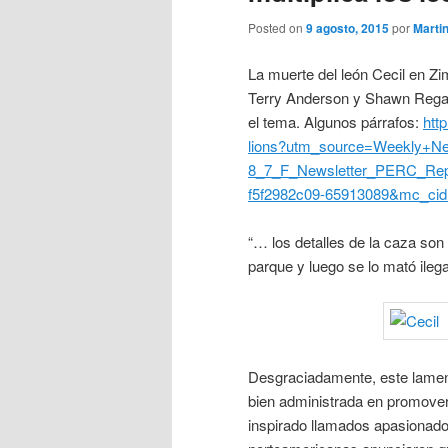
Posted on
9 agosto, 2015
por
Marti
La muerte del león Cecil en Z
Terry Anderson y Shawn Regan e
el tema. Algunos párrafos:
htt
lions?utm_source=Weekly+Ne
8_7_F_Newsletter_PERC_Rep
f5f2982c09-65913089&mc_ci
“… los detalles de la caza son
parque y luego se lo mató ileg
Desgraciadamente, este lament
bien administrada en promover
inspirado llamados apasionados