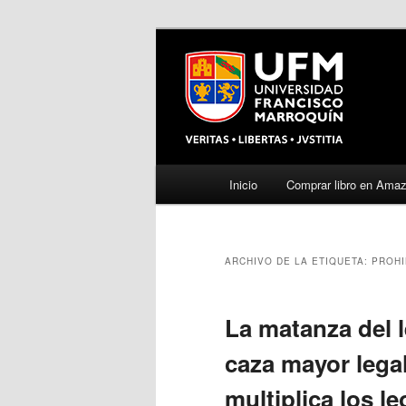
Menú
Inicio
Comprar libro en Ama
Ir
Ir
principal
al
al
ARCHIVO DE LA ETIQUETA:
PROHI
contenido
contenido
principal
secundario
La matanza del 
caza mayor lega
multiplica los l