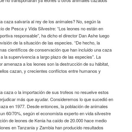
e no transportarán ya leones u otros animales cazados
la caza salvaría al rey de los animales? No, según la
io de Pesca y Vida Silvestre: “Los leones no están en
ortiva responsable”, ha dicho el director Dan Ashe luego
visión de la situación de las especies. “De hecho, la
as científicos de conservación que han incluido una caza
 a la supervivencia a largo plazo de las especies”. La
r amenaza a los leones son la destrucción de su hábitat,
 ellos cazan, y crecientes conflictos entre humanos y
 la caza o la importación de sus trofeos no resuelve estos
perjudicar más que ayudar. Consideremos lo que sucedió en
 caza en 1977. Desde entonces, la población de animales
 un 60/70%, según el economista experto en vida silvestre
lación de leones de Kenia ha caído de 20.000 hace medio
iciones en Tanzania y Zambia han producido resultados