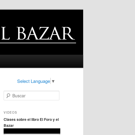
Select Language
▼
B
u
s
c
VIDEOS
a
Clases sobre el libro El Foro y el
r
Bazar