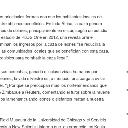
as principales formas con que los habitantes locales de
tre obtienen beneficios. En toda África, la caza genera
nes de dólares, principalmente en el sur, según un estudio
n estudio de PLOS One en 2012, una revista online
minan los ingresos por la caza de leones “se reduciría la
e las comunidades locales que se benefician con esta caza,
ponibles para combatir la caza ilegal”.
n sus cosechas, ganado e incluso vidas humanas por
eones, la vida silvestre es, a menudo, una carga a evitar
ger. “¿Por qué se preocupan más los norteamericanos que
de Zimbabue a Reuters, comentando el furor sobre la muerte
os lamentar cuando leones o elefantes matan a nuestra
 Field Museum de la Universidad de Chicago y el Servicio
 revista New Scientist informó que, en promedio, en Kenia