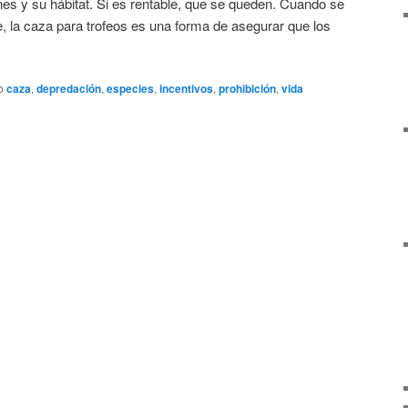
ones y su hábitat. Si es rentable, que se queden. Cuando se
, la caza para trofeos es una forma de asegurar que los
o
caza
,
depredación
,
especies
,
incentivos
,
prohibición
,
vida