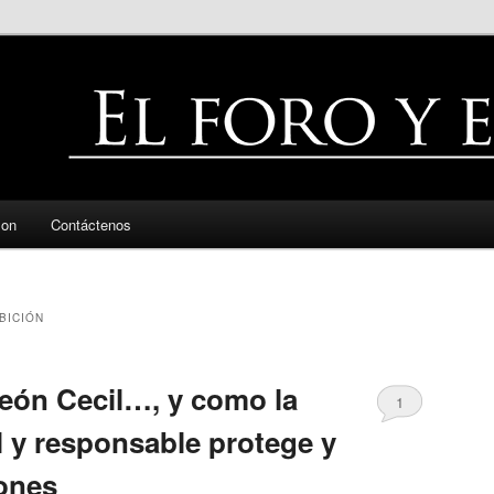
zon
Contáctenos
BICIÓN
león Cecil…, y como la
1
l y responsable protege y
eones