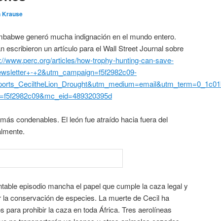
n Krause
imbabwe generó mucha indignación en el mundo entero.
scribieron un artículo para el Wall Street Journal sobre
p://www.perc.org/articles/how-trophy-hunting-can-save-
wsletter+-+2&utm_campaign=f5f2982c09-
orts_CeciltheLion_Drought&utm_medium=email&utm_term=0_1c01
d=f5f2982c09&mc_eid=489320395d
 más condenables. El león fue atraído hacia fuera del
almente.
able episodio mancha el papel que cumple la caza legal y
 la conservación de especies. La muerte de Cecil ha
 para prohibir la caza en toda África. Tres aerolíneas