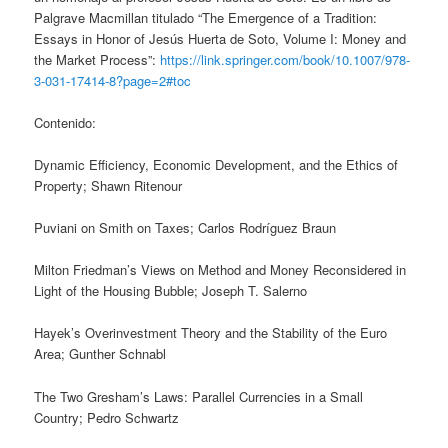
Palgrave Macmillan titulado “The Emergence of a Tradition:
Essays in Honor of Jesús Huerta de Soto, Volume I: Money and
the Market Process”:
https://link.springer.com/book/10.1007/978-
3-031-17414-8?page=2#toc
Contenido:
Dynamic Efficiency, Economic Development, and the Ethics of
Property; Shawn Ritenour
Puviani on Smith on Taxes; Carlos Rodríguez Braun
Milton Friedman’s Views on Method and Money Reconsidered in
Light of the Housing Bubble; Joseph T. Salerno
Hayek’s Overinvestment Theory and the Stability of the Euro
Area; Gunther Schnabl
The Two Gresham’s Laws: Parallel Currencies in a Small
Country; Pedro Schwartz