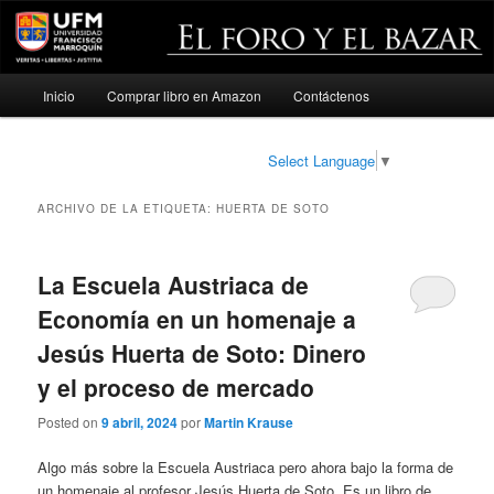
Menú
Inicio
Comprar libro en Amazon
Contáctenos
Ir
Ir
principal
al
al
Select Language
▼
contenido
contenido
ARCHIVO DE LA ETIQUETA:
HUERTA DE SOTO
principal
secundario
La Escuela Austriaca de
Economía en un homenaje a
Jesús Huerta de Soto: Dinero
y el proceso de mercado
Posted on
9 abril, 2024
por
Martin Krause
Algo más sobre la Escuela Austriaca pero ahora bajo la forma de
un homenaje al profesor Jesús Huerta de Soto. Es un libro de