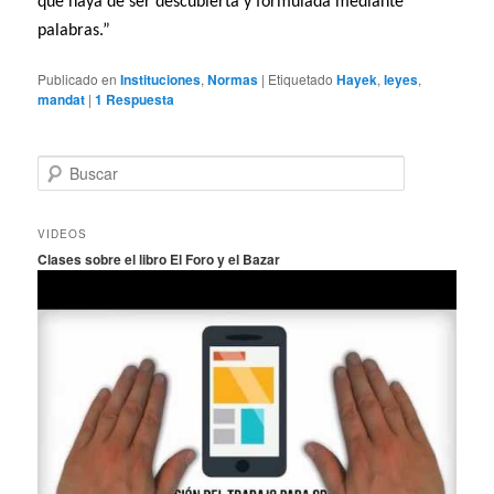
que haya de ser descubierta y formulada mediante
palabras.”
Publicado en
Instituciones
,
Normas
|
Etiquetado
Hayek
,
leyes
,
mandat
|
1
Respuesta
B
u
s
c
VIDEOS
a
Clases sobre el libro El Foro y el Bazar
r