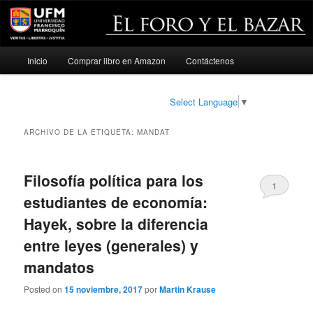
Menú
Inicio
Comprar libro en Amazon
Contáctenos
Ir
Ir
principal
al
al
Select Language
▼
contenido
contenido
ARCHIVO DE LA ETIQUETA:
MANDAT
principal
secundario
Filosofía política para los
1
estudiantes de economía:
Hayek, sobre la diferencia
entre leyes (generales) y
mandatos
Posted on
15 noviembre, 2017
por
Martin Krause