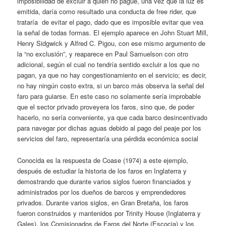
imposibilidad de excluir a quien no pague, una vez que la luz es
emitida, daría como resultado una conducta de free rider, que
trataría de evitar el pago, dado que es imposible evitar que vea
la señal de todas formas. El ejemplo aparece en John Stuart Mill,
Henry Sidgwick y Alfred C. Pigou, con ese mismo argumento de
la “no exclusión”, y reaparece en Paul Samuelson con otro
adicional, según el cual no tendría sentido excluir a los que no
pagan, ya que no hay congestionamiento en el servicio; es decir,
no hay ningún costo extra, si un barco más observa la señal del
faro para guiarse. En este caso no solamente sería improbable
que el sector privado proveyera los faros, sino que, de poder
hacerlo, no sería conveniente, ya que cada barco desincentivado
para navegar por dichas aguas debido al pago del peaje por los
servicios del faro, representaría una pérdida económica social
Conocida es la respuesta de Coase (1974) a este ejemplo,
después de estudiar la historia de los faros en Inglaterra y
demostrando que durante varios siglos fueron financiados y
administrados por los dueños de barcos y emprendedores
privados. Durante varios siglos, en Gran Bretaña, los faros
fueron construidos y mantenidos por Trinity House (Inglaterra y
Gales), los Comisionados de Faros del Norte (Escocia) y los