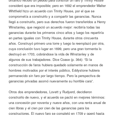
británico recibió un pedido para construir un faro y Trinity House
consideró que era imposible; pero en 1692 el emprendedor Walter
Whitfield hizo un acuerdo con Trinity House, por el que se
comprometía a construirlo y a compartir las ganancias. Nunca
llegó a construirlo, pero sus derechos fueron transferidos a Henry
Winstanley, que negoció un acuerdo mejor: recibiría todas las
ganancias durante los primeros cinco años y luego los repartiría
en partes iguales con Trinity House, durante otros cincuenta
años. Construyó primero una torre y luego la reemplazó por otra,
cuya conclusión tuvo lugar en 1699, pero una gran tormenta lo
destruyó en 1703, cobrándose la vida de Winstanley y de
algunos de sus trabajadores. Dice Coase (p. 364): “Si la
construcción de faros hubiera quedado solamente en manos de
hombres motivados por el interés público, Eddystone hubiera
permanecido sin faro por largo tiempo. Pero la perspectiva de
ganancias privadas asomó nuevamente su horrible cara”.
Otros dos emprendedores, Lovett y Rudyerd, decidieron
construirlo de nuevo, y el acuerdo se pactó en mejores términos:
una concesión por noventa y nueve años, con una renta anual de
cien libras y el cien por cien de las ganancias para los
constructores. El nuevo faro se completó en 1709 y operó hasta