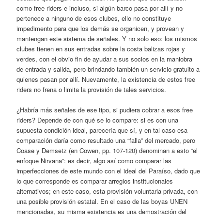
como free riders e incluso, si algún barco pasa por allí y no
pertenece a ninguno de esos clubes, ello no constituye
impedimento para que los demás se organicen, y provean y
mantengan este sistema de señales. Y no solo eso: los mismos
clubes tienen en sus entradas sobre la costa balizas rojas y
verdes, con el obvio fin de ayudar a sus socios en la maniobra
de entrada y salida, pero brindando también un servicio gratuito a
quienes pasan por allí. Nuevamente, la existencia de estos free
riders no frena o limita la provisión de tales servicios.
¿Habría más señales de ese tipo, si pudiera cobrar a esos free
riders? Depende de con qué se lo compare: si es con una
supuesta condición ideal, parecería que sí, y en tal caso esa
comparación daría como resultado una “falla” del mercado, pero
Coase y Demsetz (en Cowen, pp. 107-120) denominan a esto “el
enfoque Nirvana”: es decir, algo así como comparar las
imperfecciones de este mundo con el ideal del Paraíso, dado que
lo que corresponde es comparar arreglos institucionales
alternativos; en este caso, esta provisión voluntaria privada, con
una posible provisión estatal. En el caso de las boyas UNEN
mencionadas, su misma existencia es una demostración del