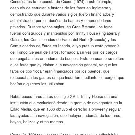
Conocida es la respuesta de Coase (1974) a este ejemplo,
después de estudiar la historia de los faros en Inglaterra y
demostrando que durante varios siglos fueron financiados y
administrados por los dueños de barcos y emprendedores
privados. Durante varios siglos, en Gran Bretaña, los faros
fueron construidos y mantenidos por Trinity House (Inglaterra y
Gales), los Comisionados de Faros del Norte (Escocia) y los
Comisionados de Faros en Irlanda, cuyo presupuesto provenía
del Fondo General de Faros, formado a su vez por los cargos
que pagaban los armadores de buques. Esto en cuanto se refiere
a los faros que ayudaban a la navegación general, ya que los
faros de tipo “local” eran financiados por los puertos, que
recuperaban los gastos en que incurrían mediante los cargos que
hacían a quienes los utilizaban.
Había pocos faros antes del siglo XVII. Trinity House era una
institución que evolucionó desde un gremio de navegantes en la
Edad Media, que en 1566 obtuvo el derecho a proveer y regular
las ayudas a la navegación, que incluyen, además de los faros,
boyas, balizas y otras marcas.
Coase (p. 360) sostiene que “a comienzos del siglo diecisiete,