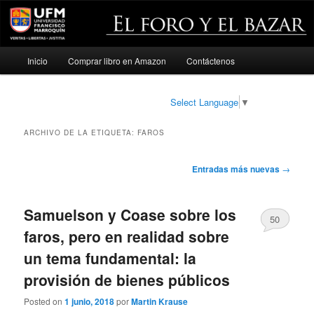
Menú
Inicio
Comprar libro en Amazon
Contáctenos
Ir
Ir
principal
al
al
Select Language
▼
contenido
contenido
ARCHIVO DE LA ETIQUETA:
FAROS
principal
secundario
Navegación
Entradas más nuevas
→
de
entradas
Samuelson y Coase sobre los
50
faros, pero en realidad sobre
un tema fundamental: la
provisión de bienes públicos
Posted on
1 junio, 2018
por
Martin Krause