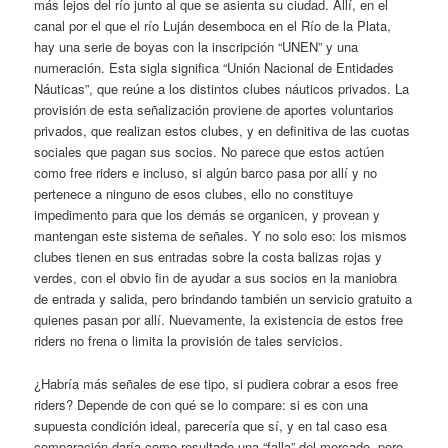
más lejos del río junto al que se asienta su ciudad. Allí, en el
canal por el que el río Luján desemboca en el Río de la Plata,
hay una serie de boyas con la inscripción “UNEN” y una
numeración. Esta sigla significa “Unión Nacional de Entidades
Náuticas”, que reúne a los distintos clubes náuticos privados. La
provisión de esta señalización proviene de aportes voluntarios
privados, que realizan estos clubes, y en definitiva de las cuotas
sociales que pagan sus socios. No parece que estos actúen
como free riders e incluso, si algún barco pasa por allí y no
pertenece a ninguno de esos clubes, ello no constituye
impedimento para que los demás se organicen, y provean y
mantengan este sistema de señales. Y no solo eso: los mismos
clubes tienen en sus entradas sobre la costa balizas rojas y
verdes, con el obvio fin de ayudar a sus socios en la maniobra
de entrada y salida, pero brindando también un servicio gratuito a
quienes pasan por allí. Nuevamente, la existencia de estos free
riders no frena o limita la provisión de tales servicios.
¿Habría más señales de ese tipo, si pudiera cobrar a esos free
riders? Depende de con qué se lo compare: si es con una
supuesta condición ideal, parecería que sí, y en tal caso esa
comparación daría como resultado una “falla” del mercado, pero