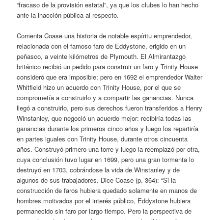
“fracaso de la provisión estatal”, ya que los clubes lo han hecho
ante la inacción pública al respecto.
Comenta Coase una historia de notable espíritu emprendedor,
relacionada con el famoso faro de Eddystone, erigido en un
peñasco, a veinte kilómetros de Plymouth. El Almirantazgo
británico recibió un pedido para construir un faro y Trinity House
consideró que era imposible; pero en 1692 el emprendedor Walter
Whitfield hizo un acuerdo con Trinity House, por el que se
comprometía a construirlo y a compartir las ganancias. Nunca
llegó a construirlo, pero sus derechos fueron transferidos a Henry
Winstanley, que negoció un acuerdo mejor: recibiría todas las
ganancias durante los primeros cinco años y luego los repartiría
en partes iguales con Trinity House, durante otros cincuenta
años. Construyó primero una torre y luego la reemplazó por otra,
cuya conclusión tuvo lugar en 1699, pero una gran tormenta lo
destruyó en 1703, cobrándose la vida de Winstanley y de
algunos de sus trabajadores. Dice Coase (p. 364): “Si la
construcción de faros hubiera quedado solamente en manos de
hombres motivados por el interés público, Eddystone hubiera
permanecido sin faro por largo tiempo. Pero la perspectiva de