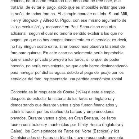
emitida, daría como resultado una conducta de free rider, que
trataría de evitar el pago, dado que es imposible evitar que vea
la señal de todas formas. El ejemplo aparece en John Stuart Mill,
Henry Sidgwick y Alfred C. Pigou, con ese mismo argumento de
la “no exclusión”, y reaparece en Paul Samuelson con otro
adicional, según el cual no tendría sentido excluir a los que no
pagan, ya que no hay congestionamiento en el servicio; es decir,
no hay ningún costo extra, si un barco más observa la señal del
faro para guiarse. En este caso no solamente sería improbable
que el sector privado proveyera los faros, sino que, de poder
hacerlo, no sería conveniente, ya que cada barco desincentivado
para navegar por dichas aguas debido al pago del peaje por los
servicios del faro, representaría una pérdida económica social
Conocida es la respuesta de Coase (1974) a este ejemplo,
después de estudiar la historia de los faros en Inglaterra y
demostrando que durante varios siglos fueron financiados y
administrados por los dueños de barcos y emprendedores
privados. Durante varios siglos, en Gran Bretaña, los faros
fueron construidos y mantenidos por Trinity House (Inglaterra y
Gales), los Comisionados de Faros del Norte (Escocia) y los
Comisionados de Faros en Irlanda, cuyo presupuesto provenía