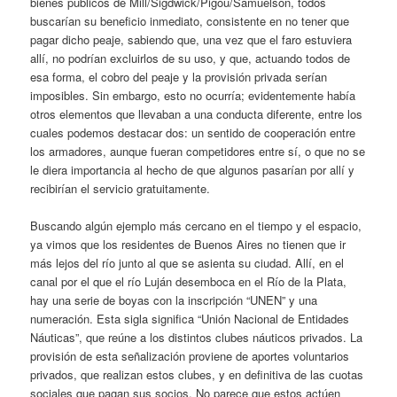
bienes públicos de Mill/Sigdwick/Pigou/Samuelson, todos
buscarían su beneficio inmediato, consistente en no tener que
pagar dicho peaje, sabiendo que, una vez que el faro estuviera
allí, no podrían excluirlos de su uso, y que, actuando todos de
esa forma, el cobro del peaje y la provisión privada serían
imposibles. Sin embargo, esto no ocurría; evidentemente había
otros elementos que llevaban a una conducta diferente, entre los
cuales podemos destacar dos: un sentido de cooperación entre
los armadores, aunque fueran competidores entre sí, o que no se
le diera importancia al hecho de que algunos pasarían por allí y
recibirían el servicio gratuitamente.
Buscando algún ejemplo más cercano en el tiempo y el espacio,
ya vimos que los residentes de Buenos Aires no tienen que ir
más lejos del río junto al que se asienta su ciudad. Allí, en el
canal por el que el río Luján desemboca en el Río de la Plata,
hay una serie de boyas con la inscripción “UNEN” y una
numeración. Esta sigla significa “Unión Nacional de Entidades
Náuticas”, que reúne a los distintos clubes náuticos privados. La
provisión de esta señalización proviene de aportes voluntarios
privados, que realizan estos clubes, y en definitiva de las cuotas
sociales que pagan sus socios. No parece que estos actúen