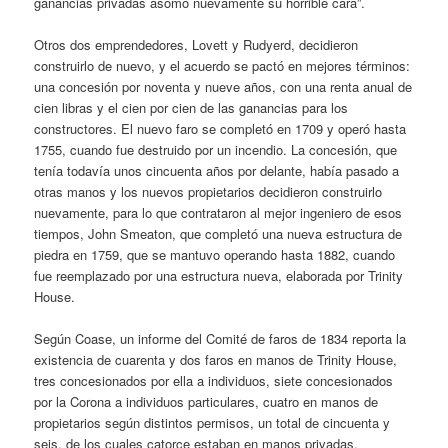
ganancias privadas asomó nuevamente su horrible cara”.
Otros dos emprendedores, Lovett y Rudyerd, decidieron
construirlo de nuevo, y el acuerdo se pactó en mejores términos:
una concesión por noventa y nueve años, con una renta anual de
cien libras y el cien por cien de las ganancias para los
constructores. El nuevo faro se completó en 1709 y operó hasta
1755, cuando fue destruido por un incendio. La concesión, que
tenía todavía unos cincuenta años por delante, había pasado a
otras manos y los nuevos propietarios decidieron construirlo
nuevamente, para lo que contrataron al mejor ingeniero de esos
tiempos, John Smeaton, que completó una nueva estructura de
piedra en 1759, que se mantuvo operando hasta 1882, cuando
fue reemplazado por una estructura nueva, elaborada por Trinity
House.
Según Coase, un informe del Comité de faros de 1834 reporta la
existencia de cuarenta y dos faros en manos de Trinity House,
tres concesionados por ella a individuos, siete concesionados
por la Corona a individuos particulares, cuatro en manos de
propietarios según distintos permisos, un total de cincuenta y
seis, de los cuales catorce estaban en manos privadas,