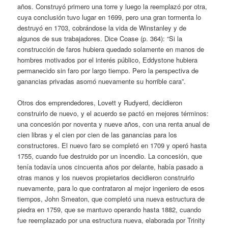
años. Construyó primero una torre y luego la reemplazó por otra,
cuya conclusión tuvo lugar en 1699, pero una gran tormenta lo
destruyó en 1703, cobrándose la vida de Winstanley y de
algunos de sus trabajadores. Dice Coase (p. 364): “Si la
construcción de faros hubiera quedado solamente en manos de
hombres motivados por el interés público, Eddystone hubiera
permanecido sin faro por largo tiempo. Pero la perspectiva de
ganancias privadas asomó nuevamente su horrible cara”.
Otros dos emprendedores, Lovett y Rudyerd, decidieron
construirlo de nuevo, y el acuerdo se pactó en mejores términos:
una concesión por noventa y nueve años, con una renta anual de
cien libras y el cien por cien de las ganancias para los
constructores. El nuevo faro se completó en 1709 y operó hasta
1755, cuando fue destruido por un incendio. La concesión, que
tenía todavía unos cincuenta años por delante, había pasado a
otras manos y los nuevos propietarios decidieron construirlo
nuevamente, para lo que contrataron al mejor ingeniero de esos
tiempos, John Smeaton, que completó una nueva estructura de
piedra en 1759, que se mantuvo operando hasta 1882, cuando
fue reemplazado por una estructura nueva, elaborada por Trinity