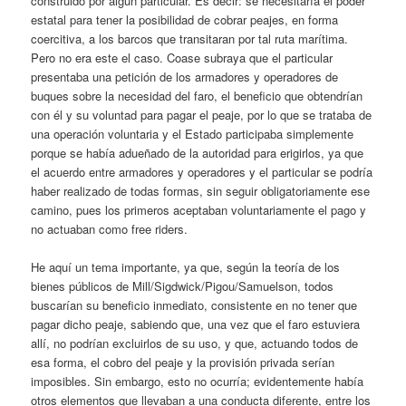
construido por algún particular. Es decir: se necesitaría el poder
estatal para tener la posibilidad de cobrar peajes, en forma
coercitiva, a los barcos que transitaran por tal ruta marítima.
Pero no era este el caso. Coase subraya que el particular
presentaba una petición de los armadores y operadores de
buques sobre la necesidad del faro, el beneficio que obtendrían
con él y su voluntad para pagar el peaje, por lo que se trataba de
una operación voluntaria y el Estado participaba simplemente
porque se había adueñado de la autoridad para erigirlos, ya que
el acuerdo entre armadores y operadores y el particular se podría
haber realizado de todas formas, sin seguir obligatoriamente ese
camino, pues los primeros aceptaban voluntariamente el pago y
no actuaban como free riders.
He aquí un tema importante, ya que, según la teoría de los
bienes públicos de Mill/Sigdwick/Pigou/Samuelson, todos
buscarían su beneficio inmediato, consistente en no tener que
pagar dicho peaje, sabiendo que, una vez que el faro estuviera
allí, no podrían excluirlos de su uso, y que, actuando todos de
esa forma, el cobro del peaje y la provisión privada serían
imposibles. Sin embargo, esto no ocurría; evidentemente había
otros elementos que llevaban a una conducta diferente, entre los